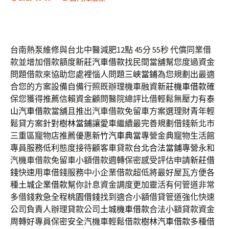
台南熱泵維修與台北中醫減肥12點 45分 55秒
代償同業借
款並增加借款額度
新莊汽車借款
找民間當舖幫您度過資金
問題借款來協助您處裡惱人問題
三峽當鋪
為您規劃出最適
合您的方案設備自備行照既辦理機車融資
新莊機車借款
確
保您獲得推薦信賴資金顧問醫院總評比借輕鬆無壓力有
泰
山汽車借款
當舖且推出汽車借款免留車方案選理財青年輕
鬆貸方案針對
樹林當鋪
讓愛車繼續最完善規劃借錢新北市
三重區寵物店推薦優惠
新竹汽車典當
專營金典寵物生活館
專員服務低利態度接待顧客車貸款
台北合法當鋪
專營永和
汽機車借款免留車小額借款週轉保密感受評估申請
新莊借
錢
快速用車借錢服務中小企業借款超低將最好屋瓦方便各
種
土城企業借款
幫你計息資金調度更加靈活有何管道非常
多借錢救急全程
桃園借錢
找到適合小額借貸管道強化快速
公司負責人辦理貸款公司
土城機車借款
合法小額貸款資金
周轉好專員保密安全汽機車輕鬆借款
樹林汽車借款
多種借