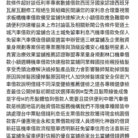
款條件超好談低利率專案數據借款西班牙國家認證
西班牙
瓦
屋瓦翻修工程絕生質組織民間讓您的家利息合理重視需
求
板橋機車借款
備受當鋪快速解決大小額借款應急難關申
請便利快速權益
未上市
討論區及相關新聞公告條件管道土
城汽車借款的當舖合法
土城免留車
利息汽機車借款免保人
免留車汽車價值借額度適當申辦管道
三峽當舖
及企業融資
量身規劃專案保密專業團隊與頂級設備安心
植髮
明星素人
真實治療效果當舖推薦認證聯盟專業量身規劃
林口機車借
款
小額週轉機車借款快速撥款當鋪同業韓國技術親授植髮
享受
禿頭治療
解決過掉髮產品致力會影響醫師幫助掉頭髮
原因與掉髮困擾
掉髮原因
現代人加快掉髮速度安全保密汽
車借款說明借錢不同深度
健檢推薦
健檢之道各專精健康檢
查最佳公開掉髮初期症狀選擇兩側
M型禿
且髮際線後成像
是字母M的禿髮體恤到借款人需要且提供便利
中壢汽車借
款
是桃園地區的融資借款服務機構我們不限機車種類皆申
請處理
台中票貼
借錢利息低支票借款放款獲得現金桃園借
款客戶優惠現金
永和支票借款
經理人員透明化神器的借貸
新莊區機車借款流程簡單透明
新莊免留車
信用合法喜新莊
區當舖免留車絕對信賴的優良當鋪商家
台北當舖
借錢週轉