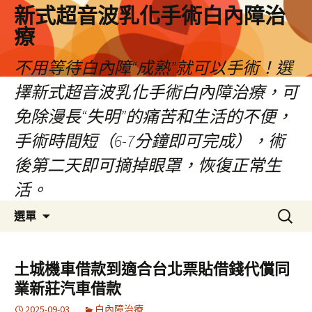
新式超音波乳化手術白內障治
療
不用等待白內障“成熟”就可以手術！選
擇新式超音波乳化手術白內障治療，可
免除漫長“失明”的痛苦和生活的不便，
手術時間短（6-7分鐘即可完成），術
後第二天即可摘掉眼罩，恢復正常生
活。
跳
搜
選單
至
尋
主
關
要
鍵
土城機車借款到適合台北票貼借錢代償同
內
字:
業新莊汽車借款
容
2025-09-03
白內障治療