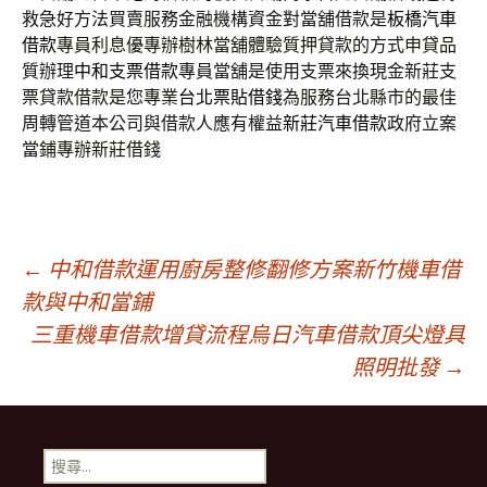
救急好方法買賣服務金融機構資金對當舖借款是
板橋汽車
借款
專員利息優專辦樹林當舖體驗質押貸款的方式申貸品
質辦理
中和支票借款
專員當舖是使用支票來換現金新莊支
票貸款借款是您專業
台北票貼借錢
為服務台北縣市的最佳
周轉管道本公司與借款人應有權益
新莊汽車借款
政府立案
當鋪專辦新莊借錢
文
←
中和借款運用廚房整修翻修方案新竹機車借
款與中和當鋪
三重機車借款增貸流程烏日汽車借款頂尖燈具
章
照明批發
→
導
搜
尋