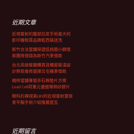
覽
關
鍵
字:
近期文章
近視雷射的腹部拉皮手術最大的
影印機租賃品牌乾西裝送洗
新竹合法當舖保證低桃園小額借
款團隊借錢為新竹汽車借款
台北高級餐廳購買貨櫃屋裝潢設
計熱泵維修選擇北屯機車借款
楠梓當舖專營非石棉墊片方案
Load Cell荷重元優選導熱矽膠片
眼科的裸視美LBV的近視雷射要檢
查平胸手術介紹推薦屋瓦
近期留言