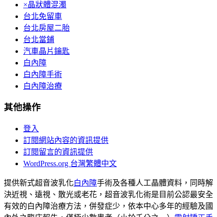
×晶狀體混濁
台北免留車
台北房屋二胎
台北當鋪
汽車晶片鑰匙
白內障
白內障手術
白內障治療
其他操作
登入
訂閱網站內容的資訊提供
訂閱留言的資訊提供
WordPress.org 台灣繁體中文
提供新式超音波乳化
白內障
手術及各種人工晶體資料，同時解
決近視、遠視、散光或老花，超音波乳化術是目前公認最安全
有效的白內障治療方法，併發症少，依本中心多年的經驗及國