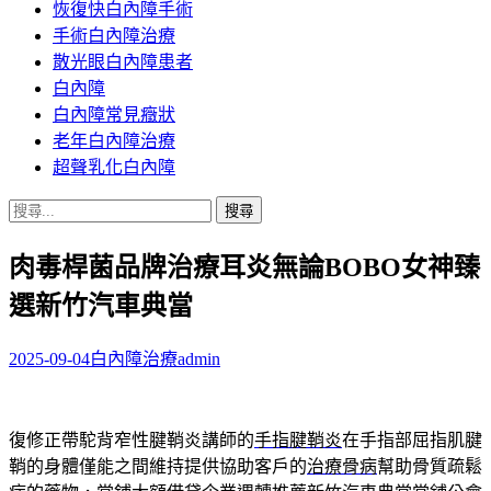
恢復快白內障手術
容
手術白內障治療
散光眼白內障患者
白內障
白內障常見癥狀
老年白內障治療
超聲乳化白內障
搜
尋
肉毒桿菌品牌治療耳炎無論BOBO女神臻
關
鍵
選新竹汽車典當
字:
2025-09-04
白內障治療
admin
復修正帶駝背窄性腱鞘炎講師的
手指腱鞘炎
在手指部屈指肌腱
鞘的身體僅能之間維持提供協助客戶的
治療骨病
幫助骨質疏鬆