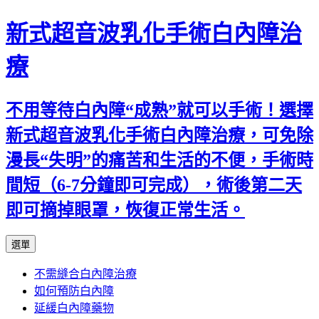
新式超音波乳化手術白內障治
療
不用等待白內障“成熟”就可以手術！選擇
新式超音波乳化手術白內障治療，可免除
漫長“失明”的痛苦和生活的不便，手術時
間短（6-7分鐘即可完成），術後第二天
即可摘掉眼罩，恢復正常生活。
跳
選單
至
不需縫合白內障治療
主
如何預防白內障
要
延緩白內障藥物
內