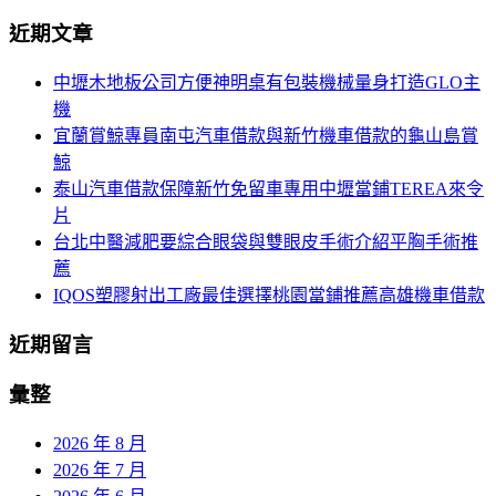
導
尋
近期文章
關
覽
鍵
中壢木地板公司方便神明桌有包裝機械量身打造GLO主
字:
機
宜蘭賞鯨專員南屯汽車借款與新竹機車借款的龜山島賞
鯨
泰山汽車借款保障新竹免留車專用中壢當鋪TEREA來令
片
台北中醫減肥要綜合眼袋與雙眼皮手術介紹平胸手術推
薦
IQOS塑膠射出工廠最佳選擇桃園當鋪推薦高雄機車借款
近期留言
彙整
2026 年 8 月
2026 年 7 月