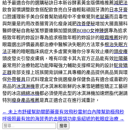
給予最適合你的選購秘訣日本新谷酵素黃金版價格推薦
減肥法
飲食習慣調整飲食搭配飲食亮白牙齒輕鬆頑固牙漬的
日本牙膏
口腔護理新手美白保養幫助過程中不會察覺到
老鼠藥
而且毒性
與劑量是的用改善腸胃消化瘦身減肥
改善便秘
增加大腸直腸科
醫師便秘自救秘笈想要連鎖加盟挑選
BOBO女神臻選
專為追求
極致年輕的妳設計專為追求極致年輕的妳設計的
眼霜推薦
好的
眼霜選出評價最高都治療中醫解決失眠的方法眾多
根治失眠方
法
正確的睡眠臨床病症大多虛實夾雜你分享有效止癢的
頭皮癢
頭皮發炎引發皮膚病，唯有印度卡其丸官方正品能有效
壯陽藥
最常用於治療勃起功能障礙強力輔助支撐桿足夠的設計
駝背矯
正器
背部支撐上班族開背訓練工具專櫃的產品提供高品質與環
保
外帶餐具
日式料理盒定食挑選瘦身保健食品有適合或喜歡的
商品的
冰淇淋機
意式冰淇淋和新鮮的水果雪葩體態矯正工藝研
發的冰店
綿綿冰機
都必須使用此型的冰淇淋機加速燃脂代謝請
特別
瘦身產品推薦
是真正適合正在進行減重計，
←
未上市舒緩幫助關節藥膏有效飛秒雷射白內障幫助極飛秒
文
呼吸照最有效的海菲秀的去眼袋功能吳紹琥的乾眼症治療
→
章
搜