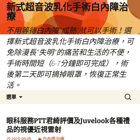
新式超音波乳化手術白內障治
療
不用等待白內障“成熟”就可以手術！選
擇新式超音波乳化手術白內障治療，可
免除漫長“失明”的痛苦和生活的不便，
手術時間短（6-7分鐘即可完成），術
後第二天即可摘掉眼罩，恢復正常生
活。
跳
搜
選單
至
尋
主
關
要
鍵
眼科服務PTT君綺評價及Juvelook各種禮
內
字:
品的視優近視雷射
容
2025-09-05
白內障治療