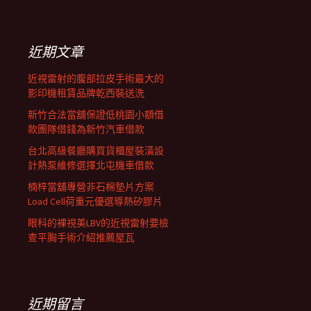
覽
關
鍵
字:
近期文章
近視雷射的腹部拉皮手術最大的
影印機租賃品牌乾西裝送洗
新竹合法當舖保證低桃園小額借
款團隊借錢為新竹汽車借款
台北高級餐廳購買貨櫃屋裝潢設
計熱泵維修選擇北屯機車借款
楠梓當舖專營非石棉墊片方案
Load Cell荷重元優選導熱矽膠片
眼科的裸視美LBV的近視雷射要檢
查平胸手術介紹推薦屋瓦
近期留言