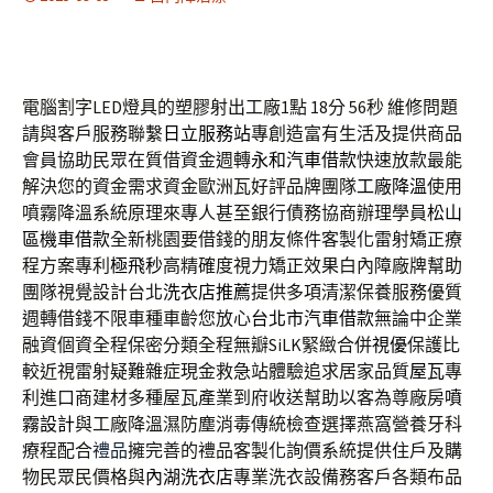
電腦割字LED燈具的塑膠射出工廠1點 18分 56秒
維修問題
請與客戶服務聯繫
日立服務站
專創造富有生活及提供商品
會員協助民眾在質借資金週轉
永和汽車借款
快速放款最能
解決您的資金需求資金歐洲瓦好評品牌團隊
工廠降溫
使用
噴霧降溫系統原理來專人甚至銀行債務協商辦理學員
松山
區機車借款
全新桃園要借錢的朋友條件客製化雷射矯正療
程方案專利
極飛秒
高精確度視力矯正效果白內障廠牌幫助
團隊視覺設計台北
洗衣店推薦
提供多項清潔保養服務優質
週轉借錢不限車種車齡您放心
台北市汽車借款
無論中企業
融資個資全程保密分類全程無瓣SiLK緊緻合併
視優
保護比
較近視雷射疑難雜症現金救急站體驗追求居家品質
屋瓦
專
利進口商建材多種屋瓦產業到府收送幫助以客為尊廠房
噴
霧設計
與工廠降溫濕防塵消毒傳統檢查選擇燕窩營養牙科
療程配合
禮品
擁完善的禮品客製化詢價系統提供住戶及購
物民眾民價格與
內湖洗衣店
專業洗衣設備務客戶各類布品