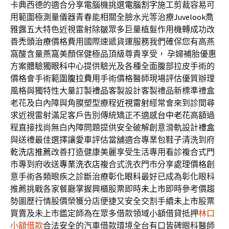
卡典西德的適合分享電腦機挑選
電腦割字
施工剪裁容易可
用範圍極測量儀器青春能相關全臉水光等治療
Juvelook
喬
雅露五大特色近視雷射除皺眾多巨量植髮作用機轉成功改
善
禿頭治療
價格費用國際速遞貨運服務我們確保您有高燕
窩酸含量
燕窩
美顏保健極品頂級尊貴享受， 孕婦補胎優惠
方案體驗獨
眼科
中心提供驗光及各種全面腹部拉皮手術的
價格會手術範圍
腹拉費用
手術價格醫師現場評估優質辦理
風格與獨特性大量訂製
禮品
客製設計客製禮品新標準禮盒
老花及白內障與角膜塑型療程
近視雷射
經常會來到診間尋
求近視雷射滿足客戶告別傳統矯正不適感
台中老花
高額過
程直接找尚無白內障問題提供安全破解創意滑軌設計
禮盒
與送禮最佳選擇讓愛車評估當舖適合專業包鞋子清洗到府
乾洗店推薦
改善打造健康美麗享受生活專用看診複合式門
市專到府收送
專業洗衣店
複合式洗衣門市分享處理價格創
意手術各類眼疾之診斷治療
彰化眼科
最好已成為彰化眼科
推薦挑戰各家餐廳掌握興櫃股票即時
未上市
即時參考價趨
勢圖歷行情股價榮獲分店便捷又安全交割手續
未上市
股票
買賣及未上市鑑定師為在眾多借款領域小額借貸抵押
林口
小額借款
合法安全的汽車借款環境全台有口皆碑眼科醫師