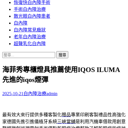
恢復快白內障手術
容
手術白內障治療
散光眼白內障患者
白內障
白內障常見癥狀
老年白內障治療
超聲乳化白內障
搜
尋
海菲秀專櫃燈具推薦使用IQOS ILUMA
關
鍵
先進的iqos煙彈
字:
2025-10-21
白內障治療
admin
最有效大來行提供多種客製化
贈品
專業印刷客製禮品性高強化
家德國先進引進儀植牙系統
三峽當舖
是利用汽機車借款用創意