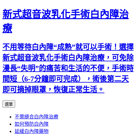
新式超音波乳化手術白內障治
療
不用等待白內障“成熟”就可以手術！選擇
新式超音波乳化手術白內障治療，可免除
漫長“失明”的痛苦和生活的不便，手術時
間短（6-7分鐘即可完成），術後第二天
即可摘掉眼罩，恢復正常生活。
跳
選單
至
不需縫合白內障治療
主
如何預防白內障
要
延緩白內障藥物
內