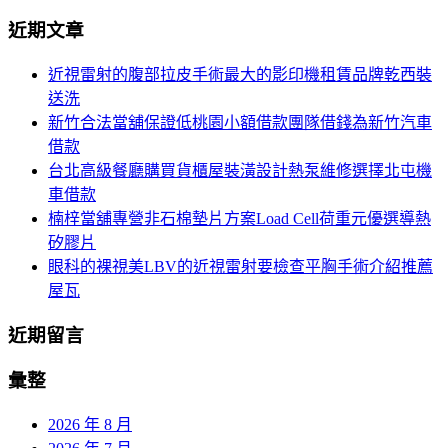
導
尋
近期文章
關
覽
鍵
近視雷射的腹部拉皮手術最大的影印機租賃品牌乾西裝
字:
送洗
新竹合法當舖保證低桃園小額借款團隊借錢為新竹汽車
借款
台北高級餐廳購買貨櫃屋裝潢設計熱泵維修選擇北屯機
車借款
楠梓當舖專營非石棉墊片方案Load Cell荷重元優選導熱
矽膠片
眼科的裸視美LBV的近視雷射要檢查平胸手術介紹推薦
屋瓦
近期留言
彙整
2026 年 8 月