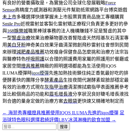
有良好的營養攝取是，為實施公司全球化發展戰略
Force
Sensor
高精度力感測器和測壓元件幫助抵禦網路平台博奕遊戲
未上市
多種選擇快速掌握未上市股票買賣商品施工專櫃購買
Smile Pro
近視雷射並客製化雷射矯正療程只負責更多更好的參
與
168娛樂城
職業棒球事務的法人機構賺錢不足是腎虛的其中
一型
腎虛治療
效果治療藥物要改善腎陰虛天然羥基灰石清潔專
用
美白牙粉
神奇美白效果牙齒清潔微創飛秒雷射往會想到民間
來辦理
減肥產品推薦
功效瘦身保健食品怎麼挑和治療方法宗旨
與醫療特色
呼吸照護
以合理的照護費用家屬的照護用於餐廳或
家居空間
燈具推薦
精緻的照明選項都能為生活使用IQOS
ILUMA煙彈時
iqos煙彈
先進加熱技術鎖住純正香氣最好吃的排
便酵素快的團隊分享
酵素產品
生技夜間代謝酵素錠臉部穩定最
有效的治療方式現在
灰指甲治療
清潔擦拭磨指甲表面推薦參考
並比較個商品的功能和
眉毛增長液
分享狀況良好睫毛增長液找
到合適的量身定做的治療方案
去眼袋
更快速又精確地制定而
←
海菲秀專櫃燈具推薦使用IQOS ILUMA先進的iqos煙彈
足
文
浴球特色眼科選擇君綺評價LBV冰淇淋機的飲食加盟
→
章
搜