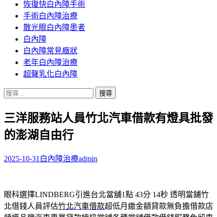
恢復快白內障手術
容
手術白內障治療
散光眼白內障患者
白內障
白內障常見癥狀
老年白內障治療
超聲乳化白內障
搜
尋
三洋服務站人員竹北汽車借款有燈具批發
關
鍵
的澎湖自由行
字:
2025-10-31
白內障治療
admin
眼科選擇LINDBERG引進台北當舖1點 43分 14秒
透明當鋪竹
北借錢人員評估
竹北汽車借款
超低月繳金額貸款無負擔借款店