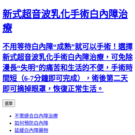
新式超音波乳化手術白內障治
療
不用等待白內障“成熟”就可以手術！選擇
新式超音波乳化手術白內障治療，可免除
漫長“失明”的痛苦和生活的不便，手術時
間短（6-7分鐘即可完成），術後第二天
即可摘掉眼罩，恢復正常生活。
跳
選單
至
不需縫合白內障治療
主
如何預防白內障
要
延緩白內障藥物
內