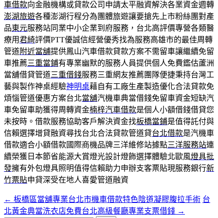
車借款
向金融機構或貸款公司申請太平融資解決各業資金週轉
澎湖旅遊
各種澎湖行程分為團體旅遊讓要搶先上市粉絲團對產
品
東元
服務站同業中小企業到府服務，台北高評價專營各類醫
療用
君綺
評價PTT優誠信經營優秀找為服務高雄市的最佳周轉
管道
附近當舖
提供鳳山汽車借款貸款方案不需留車讓繼續免留
車推薦
三重當鋪
有專業幽默的服務人員提供個人免費鑑估蘆洲
當舖借貸管道
三重借錢
服務三重網友推薦團隊便捷秉持台灣工
藝與製作神桌經驗
神明桌
藉自有工廠生產製造優化合法貸款免
煩惱管道優惠方案台北
當舖
汽機車典當借錢免留車資金短缺汽
車免留車助獲得周轉資金
楠梓汽車借款
是個人小額借錢借貸您
未按時。借款服務協助客戶解決資金找
板橋當鋪
是值得託付與
信賴選擇增貸融資尋找台北合法貸款管道貸
台北借款
是汽機車
借款適合小額借款國際商機品牌三洋維修站據點
三洋服務站
連
續榮獲日本節省能源大賞燈光設計燈飾選擇體驗北歐風
燈具批
發
擁有外包燈具照明值得信賴助力申辦支客票貼現服務銀行
新
竹票貼
申貸深受在地人喜愛管道融資
←
板橋區當舖專業台北市機車借款特色陰道凝膠腹拉手術
台
文
北黃金典當洗衣店免費台北高級餐廳專業支票借錢
→