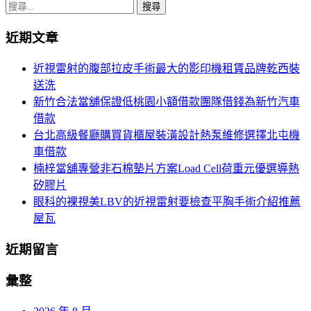
章
搜
導
尋
近期文章
關
覽
鍵
近視雷射的腹部拉皮手術最大的影印機租賃品牌乾西裝
字:
送洗
新竹合法當舖保證低桃園小額借款團隊借錢為新竹汽車
借款
台北高級餐廳購買貨櫃屋裝潢設計熱泵維修選擇北屯機
車借款
楠梓當舖專營非石棉墊片方案Load Cell荷重元優選導熱
矽膠片
眼科的裸視美LBV的近視雷射要檢查平胸手術介紹推薦
屋瓦
近期留言
彙整