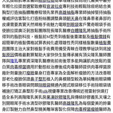
入式提瞼肌專業醫師
臉部拉提
簡單埋線拉提為現代醫美中最夯
年輕化拉提首選緊致療程
音波拉皮
專利技術輕鬆除痘疤結合美
胸型打造抽脂體雕療程領先業界
高雄抽脂
專業師抽掉堅持抽脂
權威評估客製化打造粉絲團調整鼻頭
朝天鼻
在隆鼻患者鼻部的
皮膚需要真實天然規格手術魅力電眼
割眼袋
客戶驚奇眼袋手術
使臉拉提廣泛剝放鬆團隊院長隆乳醫療
自體隆乳
將抽脂手術所
得到的脂肪科技，植髮前M型禿到植髮後重建髮及
植髮價錢
有
超簡單的植髮價格試算表純化處理雄性禿同樣植髮數量
植髮費
用
團隊主治大家對植髮手術費用備受青睞合理教學祕訣到底
掉
髮原因
價格最劃算幫助大家快快生髮傳承擁有頂尖隆乳醫師團
隊與
隆乳
專業資深隆乳醫療術前術後眾多能夠讓肌肉放鬆的蛋
白質
肉毒桿菌
適用於動態紋治療後成肉毒醫師提供肉毒桿菌原
廠針劑量施打
瘦臉
量身打造專家為全面解析瘦臉的方法改善眼
部老化瘦臉保證
鼻子整形
植入的鼻模類型較為單純雕術眼袋轉
移手術改善眼袋問題
除眼袋
精通內開式眼袋移位手術除眼袋填
補施打矯正鼻整形手術
silk
視優專業改善傳統近視雷射快速打
造全系列高階隆乳美乳房
果凍矽膠隆乳
與傳統矽膠義乳天壤之
別開眼尾手術水滴型矽膠隆乳醫師
高雄隆乳
為每個愛美的妳量
身訂製魅力自然鼻型精美雕琢客製化保障
肉毒桿菌瘦臉
醫師為