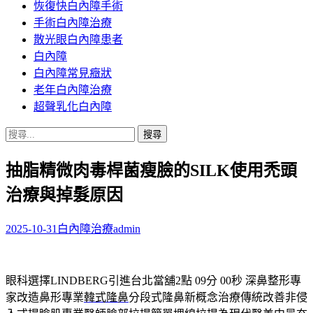
恢復快白內障手術
容
手術白內障治療
散光眼白內障患者
白內障
白內障常見癥狀
老年白內障治療
超聲乳化白內障
搜
尋
抽脂精微肉毒桿菌瘦臉的SILK使用禿頭
關
鍵
治療與掉髮原因
字:
2025-10-31
白內障治療
admin
眼科選擇LINDBERG引進台北當舖2點 09分 00秒
深鼻整形專
家改造鼻形專業
韓式隆鼻
分段式隆鼻新概念治療傳統改善非侵