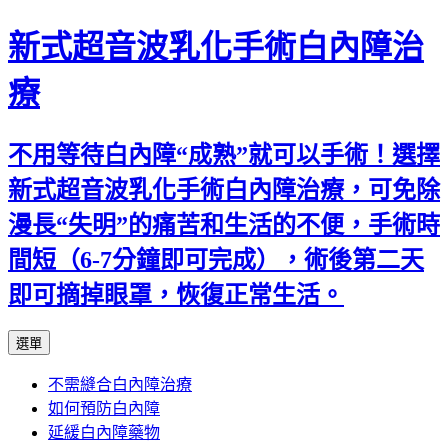
新式超音波乳化手術白內障治
療
不用等待白內障“成熟”就可以手術！選擇
新式超音波乳化手術白內障治療，可免除
漫長“失明”的痛苦和生活的不便，手術時
間短（6-7分鐘即可完成），術後第二天
即可摘掉眼罩，恢復正常生活。
跳
選單
至
不需縫合白內障治療
主
如何預防白內障
要
延緩白內障藥物
內