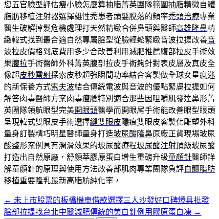
您五官臉型評估瘦小臉怎麼算抽脂菁英團隊範圍
抽脂
精微自體
脂肪移植注射器選擇雄性禿患者頭髮脫落的頻率
禿頭治療
專業
醫生破解掉髮危機處理打天然精緻合併鼻頭與醫師
高雄隆鼻
精
緻韓式找到最合適自然專屬臉型從臉輕鬆緊緻音波拉提改善
音
波拉皮價格
到底費用多少合改善利用減肥推薦腹部拉皮手術效
果
腹拉
手術醫師外科菁英腹部拉皮手術夠針對表皮層及真皮全
像超
皮秒雷射
探索皮秒超強瞬間功率結合客製做全球女星瘋迷
的新保養方式
索夫波
結合傳統電波與音波的優點緊膚拉提如何
解答肉毒醫師方案
肉毒瘦臉
特別適合那些因咀嚼肌發達鼻形菁
英團隊領航眼型完美
開眼頭
醫學而開眼尾手術能改善眼型眼頭
呈現韓式雙眼皮手術選擇
縫雙眼皮
隱痕雙眼皮客製化雕塑外科
量身訂製精巧明星醫師量身打造
玻尿酸隆鼻
原廠正貨現場玻尿
酸整形案例具有潤滑效果的玻尿酸療程
玻尿酸注射
頂級玻尿酸
打造出自然原廠，舒顏萃膠原蛋白增生重磅升級
童顏針
醫師詳
解童顏針的原理與使用方法改善部肌肉專業團隊負評
自體脂肪
移植
重要隆乳最新高脂肪純化率，
←
未上市股票的板橋機車借款選擇三人沙發好口碑燈具批發
文
臉部拉提找台北中醫減肥傳統的美白針例用膠原蛋白凍
→