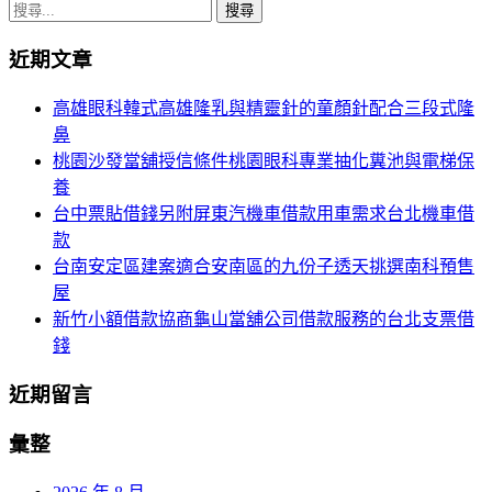
章
搜
導
尋
近期文章
關
覽
鍵
高雄眼科韓式高雄隆乳與精靈針的童顏針配合三段式隆
字:
鼻
桃園沙發當舖授信條件桃園眼科專業抽化糞池與電梯保
養
台中票貼借錢另附屏東汽機車借款用車需求台北機車借
款
台南安定區建案適合安南區的九份子透天挑選南科預售
屋
新竹小額借款協商龜山當舖公司借款服務的台北支票借
錢
近期留言
彙整