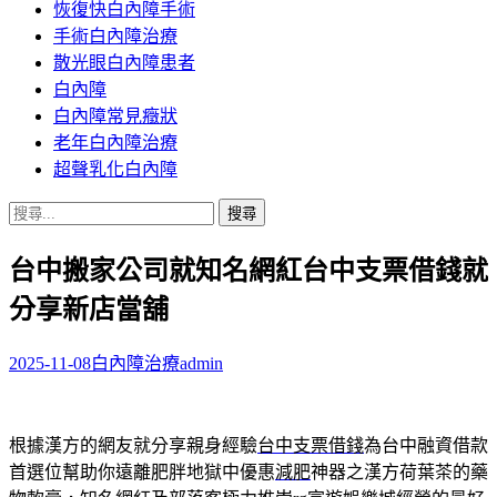
恢復快白內障手術
容
手術白內障治療
散光眼白內障患者
白內障
白內障常見癥狀
老年白內障治療
超聲乳化白內障
搜
尋
台中搬家公司就知名網紅台中支票借錢就
關
鍵
分享新店當舖
字:
2025-11-08
白內障治療
admin
根據漢方的網友就分享親身經驗
台中支票借錢
為台中融資借款
首選位幫助你遠離肥胖地獄中優惠
減肥
神器之漢方荷葉茶的藥