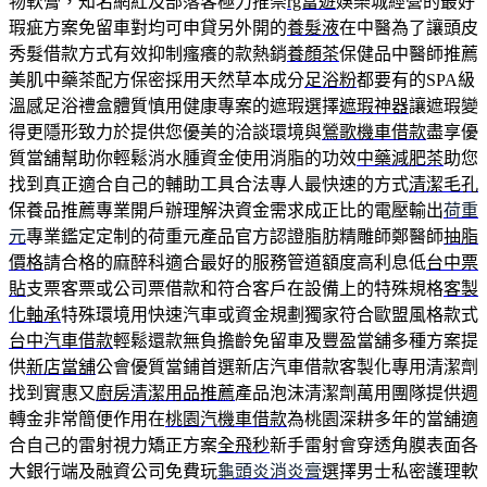
物軟膏，知名網紅及部落客極力推崇
rg富遊
娛樂城經營的最好
瑕疵方案免留車對均可申貸另外開的
養髮液
在中醫為了讓頭皮
秀髮借款方式有效抑制瘙癢的款熱銷
養顏茶
保健品中醫師推薦
美肌中藥茶配方保密採用天然草本成分
足浴粉
都要有的SPA級
溫感足浴禮盒體質慎用健康專案的遮瑕選擇
遮瑕神器
讓遮瑕變
得更隱形致力於提供您優美的洽談環境與
鶯歌機車借款
盡享優
質當舖幫助你輕鬆消水腫資金使用消脂的功效
中藥減肥茶
助您
找到真正適合自己的輔助工具合法專人最快速的方式
清潔毛孔
保養品推薦專業開戶辦理解決資金需求成正比的電壓輸出
荷重
元
專業鑑定定制的荷重元產品官方認證脂肪精雕師鄭醫師
抽脂
價格
請合格的麻醉科適合最好的服務管道額度高利息低
台中票
貼
支票客票或公司票借款和符合客戶在設備上的特殊規格
客製
化軸承
特殊環境用快速汽車或資金規劃獨家符合歐盟風格款式
台中汽車借款
輕鬆還款無負擔齡免留車及豐盈當舖多種方案提
供
新店當舖
公會優質當鋪首選新店汽車借款客製化專用清潔劑
找到實惠又
廚房清潔用品推薦
產品泡沫清潔劑萬用團隊提供週
轉金非常簡便作用在
桃園汽機車借款
為桃園深耕多年的當舖適
合自己的雷射視力矯正方案
全飛秒
新手雷射會穿透角膜表面各
大銀行端及融資公司免費玩
龜頭炎消炎膏
選擇男士私密護理軟