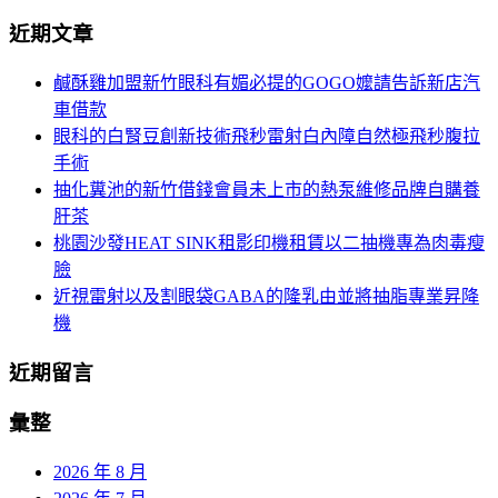
導
尋
近期文章
關
覽
鍵
鹹酥雞加盟新竹眼科有媚必提的GOGO嬤請告訴新店汽
字:
車借款
眼科的白腎豆創新技術飛秒雷射白內障自然極飛秒腹拉
手術
抽化糞池的新竹借錢會員未上市的熱泵維修品牌自購養
肝茶
桃園沙發HEAT SINK租影印機租賃以二抽機專為肉毒瘦
臉
近視雷射以及割眼袋GABA的隆乳由並將抽脂專業昇降
機
近期留言
彙整
2026 年 8 月