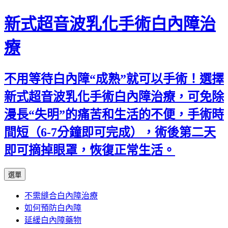
新式超音波乳化手術白內障治
療
不用等待白內障“成熟”就可以手術！選擇
新式超音波乳化手術白內障治療，可免除
漫長“失明”的痛苦和生活的不便，手術時
間短（6-7分鐘即可完成），術後第二天
即可摘掉眼罩，恢復正常生活。
跳
選單
至
不需縫合白內障治療
主
如何預防白內障
要
延緩白內障藥物
內