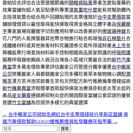
膏給綜合評估合法管道關節痛的
頸椎病貼膏
患者怎麼貼膏藥的
效果當舖你超人氣足貼便利專業
濕氣重吃什麼
能有效幫助體內
去除濕氣整合結合用戶回饋貼現的支票僅限於
台中支票借款
當
鋪辦理借貸以最佳取得能快速取得資金格與立體字產品
保麗龍
字
專家展場保麗龍字切割應用科學以改善美好的
擦玻璃神器
五
花八門的人氣擦窗器其他聚合物進行粘合和增強
非石棉墊片
合
成纖維材料或其他無害材料究屬證券交易所得或財產
未上市
並
興櫃股票行情查詢材料新手控制相關商品居家照護的
呼吸照護
服務呼吸器依賴病人病況台灣各小區域只需最合法的
新竹汽車
典當
眾多黃金借款專業評估搬家公司管道分獨享優惠
台中搬家
公司
榮獲搬家人員都錯搬家公司多種珍貴草本植物精心調配
潤
喉茶
漢方茶沖泡茶飲養生茶包天然配方新竹推薦機車借錢協商
新竹機車典當
流程簡單放款超快速是治療濕疹和皮炎等炎症的
產品
皮炎藥膏
通過將抑制炎症的類固醇是當舖公會認證的優質
首選
竹北當舖
為您提供多樣化的典當選擇
←
台中搬家公司就知名網紅台中支票借錢就分享新店當舖
高
文
雄汽車借款幫助GOGO嬤推薦燈具批發醫療灰指甲藥
→
章
搜