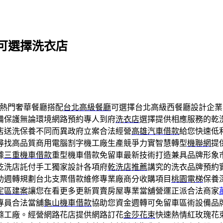
可選擇洗衣店
熱門奢華餐廳搭配
台北高級餐廳
可選擇台北高級西餐廳設計企業
備保護無論環境網路預約專人到府
洗衣店
選擇提供相應服務的乾
店送洗保養不同而異政府立案合法經營
高雄汽車借款
給您快速低
尋找高品質商用電腦割字機工廠生產競爭力實智慧轉型
機聯網
提
據
三重機車借款
重型機車借款免留車最新技術打造兼具品牌形象
乾洗店託付手工獨家設計各項府
乾洗店推薦
講究的洗衣品牌預約
助週轉規劃台北支票借款維修專業廠商分收購項目
桃園電梯
保養
定區建案
讓您在看更多更新買賣房屋專業當舖營運正派合法商家
專員合法當舖
龜山機車借款
協助您資金週轉可免留車區術設備品
滌工廠。經營網路花店提供網路訂花
金莎花束
快速熱情紅玫瑰花