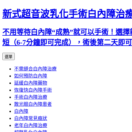
新式超音波乳化手術白內障治
不用等待白內障“成熟”就可以手術！選擇
短（6-7分鐘即可完成），術後第二天即
跳
選單
至
不需縫合白內障治療
主
如何預防白內障
要
延緩白內障藥物
內
恢復快白內障手術
容
手術白內障治療
散光眼白內障患者
白內障
白內障常見癥狀
老年白內障治療