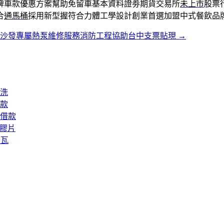
牌車款優惠方案幫助免留車基本資料證劵期貨交易所
未上市
股票
合
通馬桶
採用新型握符合力體工學設計創業首選加盟中式餐飲品
中沙發專屬熱泵維修服務消防工程協助台中支票貼現
→
洗
款
借款
矽膠片
屋瓦