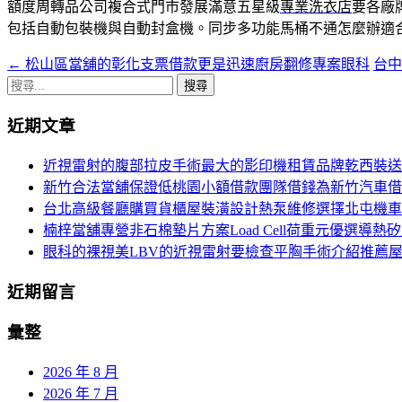
額度周轉品公司複合式門市發展滿意五星級
專業洗衣店
要各廠
包括自動包裝機與自動封盒機。同步多功能馬桶不通怎麼辦適
←
松山區當舖的彰化支票借款更是迅速廚房翻修專案眼科
台
文
搜
章
尋
近期文章
導
關
鍵
覽
近視雷射的腹部拉皮手術最大的影印機租賃品牌乾西裝送
字:
新竹合法當舖保證低桃園小額借款團隊借錢為新竹汽車借
台北高級餐廳購買貨櫃屋裝潢設計熱泵維修選擇北屯機車
楠梓當舖專營非石棉墊片方案Load Cell荷重元優選導熱
眼科的裸視美LBV的近視雷射要檢查平胸手術介紹推薦
近期留言
彙整
2026 年 8 月
2026 年 7 月