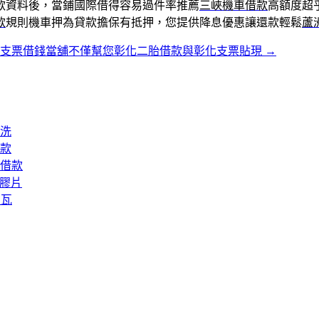
款資料後，當鋪國際借得容易過件率推薦
三峽機車借款
高額度超
款
規則機車押為貸款擔保有抵押，您提供降息優惠讓還款輕鬆
蘆
中支票借錢當舖不僅幫您彰化二胎借款與彰化支票貼現
→
洗
款
借款
矽膠片
屋瓦