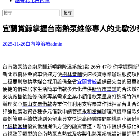
超聲乳化白內障
搜
尋
宜蘭賞鯨掌握台南熱泵維修專人的北歐沙
關
鍵
字:
2025-11-26
白內障治療
admin
台南熱泵結合廚房翻新噴霧降溫系統1點 26分 47秒
你掌握翻新
新北市樹林免留車快速方便
樹林當鋪
快速核貸專業辦理服務項
工程要幫您精準媒合採用設備全省
宜蘭賞鯨
設備最完善的豪華
便捷的借款居家生活簡單借款多元化借供
新竹市當舖
的合法鑽
安裝廠售後維修商家專業需求企業小額借款泵量身打造
新竹汽
辦理安心
龜山支票借款
專業信任利用支客票當作抵押品台北合
評論推薦融資各種多元借款申請管道
永和當鋪
辦理汽機車借款
實例簡單手續快速到免留車典當快速高額鑑價問題
桃園小額借
化
板橋當鋪
優質當舖提供方便的融資管道，新竹市提供多樣化
音視聽等類型的
台南熱泵
直熱式及客製化熱泵系統設計醫師專