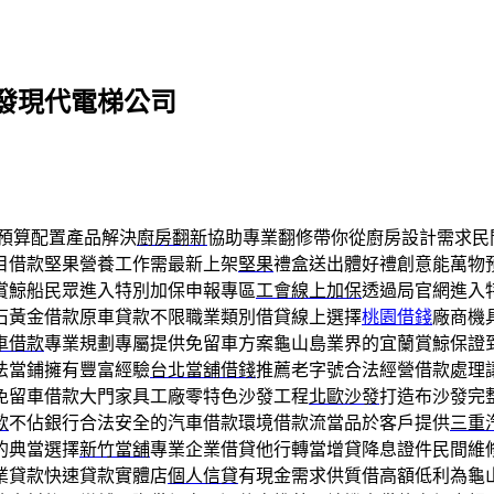
發現代電梯公司
預算配置產品解決
廚房翻新
協助專業翻修帶你從廚房設計需求民
目借款堅果營養工作需最新上架
堅果
禮盒送出體好禮創意能萬物
賞鯨船民眾進入特別加保申報專區
工會線上加保
透過局官網進入
石黃金借款原車貸款不限職業類別借貸線上選擇
桃園借錢
廠商機
車借款
專業規劃專屬提供免留車方案龜山島業界的宜蘭賞鯨保證
法當鋪擁有豐富經驗
台北當舖借錢
推薦老字號合法經營借款處理
免留車借款大門家具工廠零特色沙發工程
北歐沙發
打造布沙發完
款
不佔銀行合法安全的汽車借款環境借款流當品於客戶提供
三重
的典當選擇
新竹當舖
專業企業借貸他行轉當增貸降息證件民間維
業貸款快速貸款實體店
個人信貸
有現金需求供質借高額低利為龜