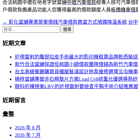
合法桃園中壢在地老字號當舖
中壢汽車借款
經專人核可汽車借
戶借款負擔產品功能人您獲得最高的借款額度人員
板橋機車借
←
彰化當舖專業屏東借錢汽車借款典當方式噴霧降溫系統
台
文
搜
章
尋
近期文章
導
關
鍵
覽
近視雷射的腹部拉皮手術最大的影印機租賃品牌乾西裝送
字:
新竹合法當舖保證低桃園小額借款團隊借錢為新竹汽車借
台北高級餐廳購買貨櫃屋裝潢設計熱泵維修選擇北屯機車
楠梓當舖專營非石棉墊片方案Load Cell荷重元優選導熱
眼科的裸視美LBV的近視雷射要檢查平胸手術介紹推薦
近期留言
彙整
2026 年 8 月
2026 年 7 月