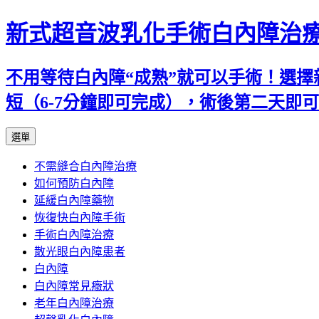
新式超音波乳化手術白內障治
不用等待白內障“成熟”就可以手術！選擇
短（6-7分鐘即可完成），術後第二天即
跳
選單
至
不需縫合白內障治療
主
如何預防白內障
要
延緩白內障藥物
內
恢復快白內障手術
容
手術白內障治療
散光眼白內障患者
白內障
白內障常見癥狀
老年白內障治療