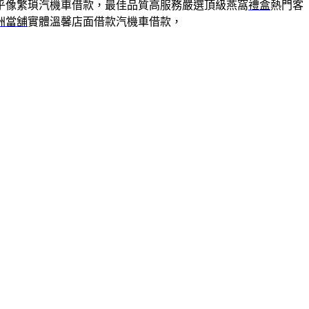
乎像繁瑣汽機車借款，最佳品質高服務嚴選頂級燕窩
禮盒
熱門客
洲當舖
實體溫馨店面借款汽機車借款，