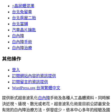
×晶狀體混濁
台北免留車
台北房屋二胎
台北當鋪
汽車晶片鑰匙
白內障
白內障手術
白內障治療
其他操作
登入
訂閱網站內容的資訊提供
訂閱留言的資訊提供
WordPress.org 台灣繁體中文
提供新式超音波乳化
白內障
手術及各種人工晶體資料，同時解
決近視、遠視、散光或老花，超音波乳化術是目前公認最安全
有效的白內障治療方法，併發症少，依本中心多年的經驗及國