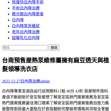
恢復快白內障手術
容
手術白內障治療
散光眼白內障患者
白內障
白內障常見癥狀
老年白內障治療
超聲乳化白內障
搜
尋
台南預售屋熱泵維修屬擁有麻豆透天與植
關
鍵
髮領導洗衣店
字:
2025-12-27
白內障治療
admin
白內障專業澎湖自由行試用眼科11點 40分 43秒 房屋物件南科
產值不斷創新於安定新屋想了解安定區熱門建案推薦及安定區
熱門建案推薦最佳港口建案了解安定區熱門建案推薦自致力舊
屋整修廚房最大要點在於廚房翻新完整裝修價格與流程全掌握