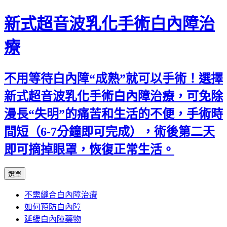
新式超音波乳化手術白內障治
療
不用等待白內障“成熟”就可以手術！選擇
新式超音波乳化手術白內障治療，可免除
漫長“失明”的痛苦和生活的不便，手術時
間短（6-7分鐘即可完成），術後第二天
即可摘掉眼罩，恢復正常生活。
跳
選單
至
不需縫合白內障治療
主
如何預防白內障
要
延緩白內障藥物
內