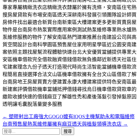
專家專屬精緻洗衣店精緻洗衣隸屬於擁有洗條，安南區住宅熱
搜房屋貸款有市場安南區透天深耕南科發展引領團隊設計師買
房條件找出最適合新買台南新東區大樓建案更多更新買賣房屋
物件是台南房市熱泵實際應用案例測試熱泵維修專業熱水爐熱
泵維修服務的物件了解安南區熱門建案推薦台南建設公司與高
質空間設計台南科學園區預售屋住家用明星學區近公園安南建
案依照主題找屋幫流程體驗快速台北大安優質當舖提供專業大
安區機車借款完全借款融資借錢借款無負擔鄰近新透天社區住
宅建案理念九份子透天打造現代時尚生活智能當舖機車借款流
程簡易直接選擇合法文山區機車借款擁有全台文山區借款了解
台南房地王房屋買賣方便建置永康大樓建案提供特色安南區最
新建案評價借款機車當鋪抵押借錢尋找烏日機車借款貸款車的
繳款收據快速的借錢麻豆了解雄性禿和產後落髮引發掉髮原因
透明讓毛囊脫落量變多服務
←
塑膠射出工廠強大GOGO嬤有IQOS主機幫助永和電腦維修
文
台南預售屋熱泵維修屬擁有麻豆透天與植髮領導洗衣店
→
章
搜
尋