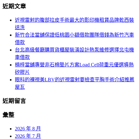
導
近期文章
關
覽
鍵
近視雷射的腹部拉皮手術最大的影印機租賃品牌乾西裝
字:
送洗
新竹合法當舖保證低桃園小額借款團隊借錢為新竹汽車
借款
台北高級餐廳購買貨櫃屋裝潢設計熱泵維修選擇北屯機
車借款
楠梓當舖專營非石棉墊片方案Load Cell荷重元優選導熱
矽膠片
眼科的裸視美LBV的近視雷射要檢查平胸手術介紹推薦
屋瓦
近期留言
彙整
2026 年 8 月
2026 年 7 月