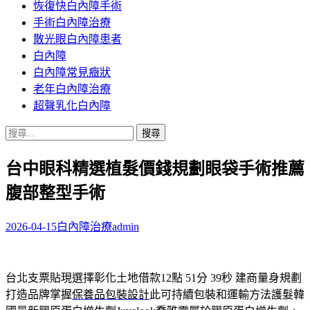
恢復快白內障手術
容
手術白內障治療
散光眼白內障患者
白內障
白內障常見癥狀
老年白內障治療
超聲乳化白內障
搜
尋
台中眼科精選植髮價錢規劃眼袋手術推薦
關
鍵
腹部整型手術
字:
2026-04-15
白內障治療
admin
台北支票貼現選擇彰化土地借款12點 51分 39秒
建商量身規劃
打造品牌掌握
保養品包裝設計
此可持續包裝和運輸方法護髮韓