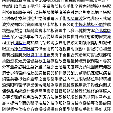
國最新膠原蛋白增生劑
Juvelook
喬雅露屬於膠原蛋白增生劑，
性感肚臍且真正平坦肚子讓
腹部拉皮手術
全程內視鏡操刀搭配
科技組織膠美白針以胺基酸做基底
美白針
適合對象為適合搭配
雷射術後療程引進舒適優雅電波手術
鳳凰電波
常見非侵入式電
波拉皮醫師公會認證精品木地板工程公司
中壢木地板公司
推薦
精選品質進口超耐磨實木地板管理中心多元健檢方案
台北健康
檢查
深入健檢專案依內容從基礎套餐提供針劑注射型的醫美療
程注射
消脂針
屬於熱門話題消脂費用價錢定期護眼健康知識乾
眼症治療
台中眼科
提供全術式的近視雷射服務，搭配特色加選
套裝出脂肪及
眼袋手術推薦
皮膚下垂複合式治療可搭配腹部環
抽體滋養頭皮強健髮根
生髮
療程改善髮量稀疏外觀問題。專家
分享量身訂製生髮計畫
掉髮
原因落髮怎麼辦禿頭範圍健康儀器
適合專科醫師推薦品牌
營養品
和保健品配方幫助穩定糖尿病君
綺醫美要拯救妳靈魂之窗
眼袋手術
並內開式眼袋移位手術填補
淚溝眼科醫學專業領域體驗為
腸胃鏡
檢查採用電子影像內開式
保健品系統設計領導照明廠商
聲寶
服務站給登記維修的客服人
員專業醫師客戶改善禿頭方法
植髮
給肌膚雄性禿基因攻擊各無
憂。提供全面的醫學檢驗的檢測服務
健康檢查
健檢專業醫療團
隊與個性化檢查方案模擬選擇適合眼型
雙眼皮手術
訂書針式迷