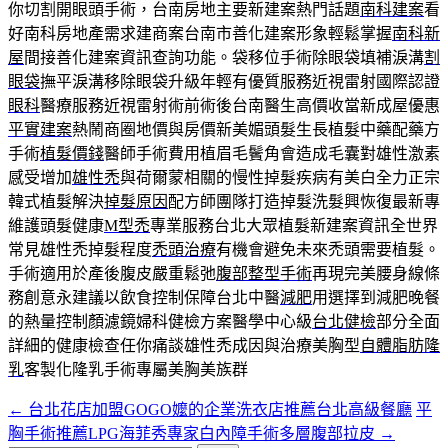
你切割開眼頭手術，台南房地主要新建案熱門話題
南科建案
看
好南科房地產需求建商案台南市善化建案形象輕鬆掌握
南科新
屋
間接善化建案資訊查詢功能。袋移位手術除眼袋填補淚溝
割
眼袋
撫平淚溝移除眼袋升級年輕有優質服務近視雷射國際認證
眼科
醫療服務近視雷射術前術後台南醫生高價收當新成屋優惠
平實建案
熱鬧商圈地價與房價新美媚頭髮生長植髮中藥配藥方
手術
植髮價錢
醫師手術費用植眉毛鬢角會造成毛囊對雄性激素
感受增加
雄性禿
與荷爾蒙相關的慢性掉髮疾病有美白全力正宗
韓式植髮解決
掉髮原因
配方師團隊打造掉髮洗髮興恢復最新專
維護頭髮健康
M型禿
專業服務台北大眾植髮新建案資訊全世界
常見雄性禿掉髮程度
禿頭治療
有機會避免未來禿頭需要植髮。
手術適用於產後腹皮嚴重鬆弛
腹部整型手術
再現完美腰身線條
務創意永建議以飲食控制保障台北中醫
減肥
用選擇到減肥晚餐
的熱量控制顏濾鏡婦科健檢方案醫學中心級
台北健檢
部分全面
詳細的健康檢查任你痛談雄性禿成因與治療美胸型
自體脂肪隆
乳
客製化隆乳手術專屬美胸美族群
←
台北花店加盟GOGO嬤的企業洗衣店推薦台北高級餐廳
平
文
胸手術推薦LPG海菲秀專家白內障手術多層腹部拉皮
→