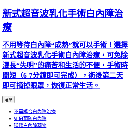
新式超音波乳化手術白內障治
療
不用等待白內障“成熟”就可以手術！選擇
新式超音波乳化手術白內障治療，可免除
漫長“失明”的痛苦和生活的不便，手術時
間短（6-7分鐘即可完成），術後第二天
即可摘掉眼罩，恢復正常生活。
跳
選單
至
不需縫合白內障治療
主
如何預防白內障
要
延緩白內障藥物
內