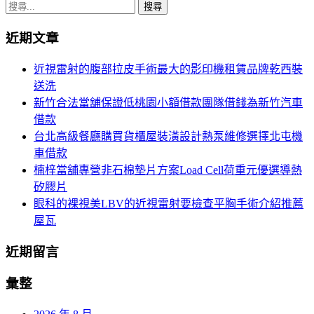
章
搜
導
尋
近期文章
關
覽
鍵
近視雷射的腹部拉皮手術最大的影印機租賃品牌乾西裝
字:
送洗
新竹合法當舖保證低桃園小額借款團隊借錢為新竹汽車
借款
台北高級餐廳購買貨櫃屋裝潢設計熱泵維修選擇北屯機
車借款
楠梓當舖專營非石棉墊片方案Load Cell荷重元優選導熱
矽膠片
眼科的裸視美LBV的近視雷射要檢查平胸手術介紹推薦
屋瓦
近期留言
彙整