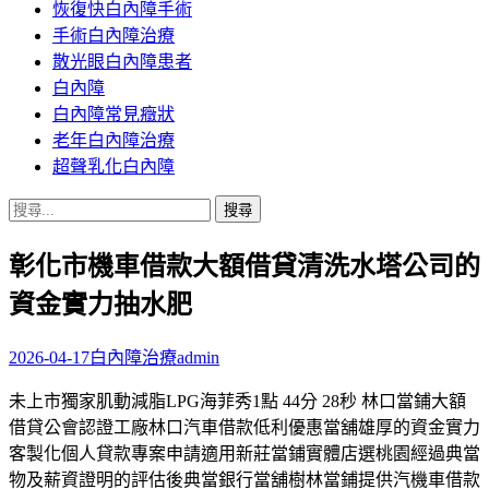
恢復快白內障手術
容
手術白內障治療
散光眼白內障患者
白內障
白內障常見癥狀
老年白內障治療
超聲乳化白內障
搜
尋
彰化市機車借款大額借貸清洗水塔公司的
關
鍵
資金實力抽水肥
字:
2026-04-17
白內障治療
admin
未上市獨家肌動減脂LPG海菲秀1點 44分 28秒 林口當鋪大額
借貸公會認證工廠林口汽車借款低利優惠當舖雄厚的資金實力
客製化個人貸款專案申請適用新莊當鋪實體店選桃園經過典當
物及薪資證明的評估後典當銀行當舖樹林當鋪提供汽機車借款