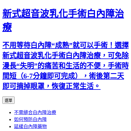
新式超音波乳化手術白內障治
療
不用等待白內障“成熟”就可以手術！選擇
新式超音波乳化手術白內障治療，可免除
漫長“失明”的痛苦和生活的不便，手術時
間短（6-7分鐘即可完成），術後第二天
即可摘掉眼罩，恢復正常生活。
跳
選單
至
不需縫合白內障治療
主
如何預防白內障
要
延緩白內障藥物
內