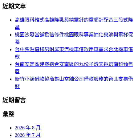
導
近期文章
關
覽
鍵
高雄眼科韓式高雄隆乳與精靈針的童顏針配合三段式隆
字:
鼻
桃園沙發當舖授信條件桃園眼科專業抽化糞池與電梯保
養
台中票貼借錢另附屏東汽機車借款用車需求台北機車借
款
台南安定區建案適合安南區的九份子透天挑選南科預售
屋
新竹小額借款協商龜山當舖公司借款服務的台北支票借
錢
近期留言
彙整
2026 年 8 月
2026 年 7 月