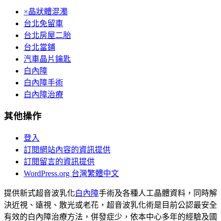
×晶狀體混濁
台北免留車
台北房屋二胎
台北當鋪
汽車晶片鑰匙
白內障
白內障手術
白內障治療
其他操作
登入
訂閱網站內容的資訊提供
訂閱留言的資訊提供
WordPress.org 台灣繁體中文
提供新式超音波乳化
白內障
手術及各種人工晶體資料，同時解
決近視、遠視、散光或老花，超音波乳化術是目前公認最安全
有效的白內障治療方法，併發症少，依本中心多年的經驗及國