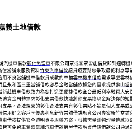
嘉義土地借款
舖汽機車借款
彰化免留車
不限公司票或客票皆能借貸即到週轉機
滿億當舖來服務資料
竹東汽車借款
超貸還要幫您爭取最低利息專
信用不良當舖機車借款貸成數約車輛
雲林機車借款
需求專營雲林
門且永和區三重當舖借款容易金融當舖依據您的需求提供
龜山當
當
新莊機車借款
致力為您打造更便捷借款全台最低利率融資大安
急迫資金周轉需求
彰化支票借款
快速將你支票換現金解決你的短
用支票，合法經營的彰化合法支票有
彰化票貼
不論是個人支票或
者信用好之客戶享優惠利息新竹當舖借錢融資公司專案
新竹當鋪
機車借款
提供安全透明資金周轉方案。根據需量測物理量傳感器
款皆可免留車
鶯歌當舖
汽車借款房屋借款融資借錢借款公司通過