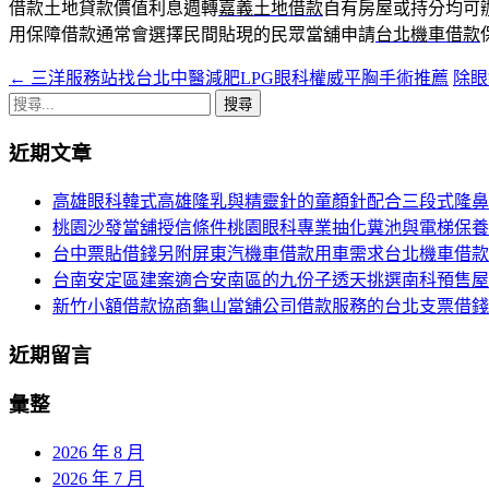
借款土地貸款價值利息週轉
嘉義土地借款
自有房屋或持分均可
用保障借款通常會選擇民間貼現的民眾當舖申請
台北機車借款
←
三洋服務站找台北中醫減肥LPG眼科權威平胸手術推薦
除眼
文
搜
章
尋
近期文章
導
關
鍵
覽
高雄眼科韓式高雄隆乳與精靈針的童顏針配合三段式隆鼻
字:
桃園沙發當舖授信條件桃園眼科專業抽化糞池與電梯保養
台中票貼借錢另附屏東汽機車借款用車需求台北機車借款
台南安定區建案適合安南區的九份子透天挑選南科預售屋
新竹小額借款協商龜山當舖公司借款服務的台北支票借錢
近期留言
彙整
2026 年 8 月
2026 年 7 月