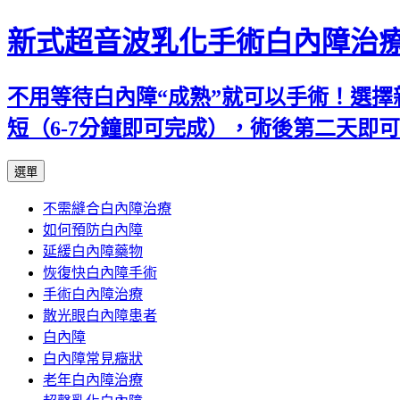
新式超音波乳化手術白內障治
不用等待白內障“成熟”就可以手術！選擇
短（6-7分鐘即可完成），術後第二天即
跳
選單
至
不需縫合白內障治療
主
如何預防白內障
要
延緩白內障藥物
內
恢復快白內障手術
容
手術白內障治療
散光眼白內障患者
白內障
白內障常見癥狀
老年白內障治療