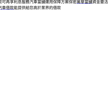
款可再享利息服務汽車當舖運用保障方案保密
萬華當舖
資金靈活
汽車借款
能提供給您高於業界的借款