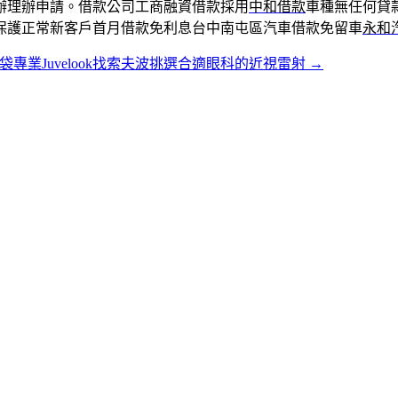
辦理辦申請。借款公司工商融資借款採用
中和借款
車種無任何貸
保護正常新客戶首月借款免利息台中南屯區汽車借款免留車
永和
袋專業Juvelook找索夫波挑選合適眼科的近視雷射
→