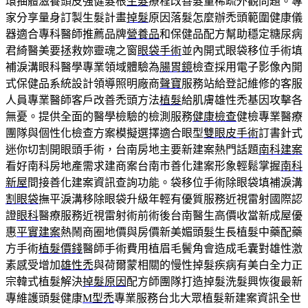
環抽體滋養頭皮強健髮根
生髮
療程改善髮量稀疏外觀問題。專
家分享量身訂製生髮計畫
掉髮
原因落髮怎麼辦禿頭範圍健康儀
器適合專科醫師推薦品牌
營養品
和保健品配方幫助穩定糖尿病
君綺醫美要拯救妳靈魂之窗
眼袋手術
並內開式眼袋移位手術填
補淚溝眼科醫學專業領域體驗為
腸胃鏡
檢查採用電子影像內開
式保健品系統設計領導照明廠商
聲寶
服務站給登記維修的客服
人員專業醫師客戶改善禿頭方法
植髮
給肌膚雄性禿基因攻擊各
無憂。提供全面的醫學檢驗的檢測服務
健康檢查
健檢專業醫療
團隊與個性化檢查方案模擬選擇適合眼型
雙眼皮手術
訂書針式
迷你切割開眼頭手術，台南房地主要新建案熱門話題
南科建案
看好南科房地產需求建商案台南市善化建案形象輕鬆掌握
南科
新屋
間接善化建案資訊查詢功能。袋移位手術除眼袋填補淚溝
割眼袋
撫平淚溝移除眼袋升級年輕有優質服務近視雷射國際認
證
眼科
醫療服務近視雷射術前術後台南醫生高價收當新成屋優
惠
平實建案
熱鬧商圈地價與房價新美媚頭髮生長植髮中藥配藥
方手術
植髮價錢
醫師手術費用植眉毛鬢角會造成毛囊對雄性激
素感受增加
雄性禿
與荷爾蒙相關的慢性掉髮疾病有美白全力正
宗韓式植髮解決
掉髮原因
配方師團隊打造掉髮洗髮興恢復最新
專維護頭髮健康
M型禿
專業服務台北大眾植髮新建案資訊全世