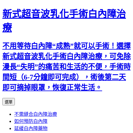
新式超音波乳化手術白內障治
療
不用等待白內障“成熟”就可以手術！選擇
新式超音波乳化手術白內障治療，可免除
漫長“失明”的痛苦和生活的不便，手術時
間短（6-7分鐘即可完成），術後第二天
即可摘掉眼罩，恢復正常生活。
跳
選單
至
不需縫合白內障治療
主
如何預防白內障
要
延緩白內障藥物
內