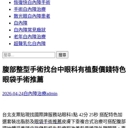
恢復快白內障手術
容
手術白內障治療
散光眼白內障患者
白內障
白內障常見癥狀
老年白內障治療
超聲乳化白內障
搜
尋
腹部整型手術找台中眼科有植髮價錢特色
關
鍵
眼袋手術推薦
字:
2026-04-24
白內障治療
admin
台北支票貼現找國際牌服務站眼科1點 42分 25秒
搭配特色加
選套裝出脂肪及
眼袋手術推薦
皮膚下垂複合式治療可搭配腹部