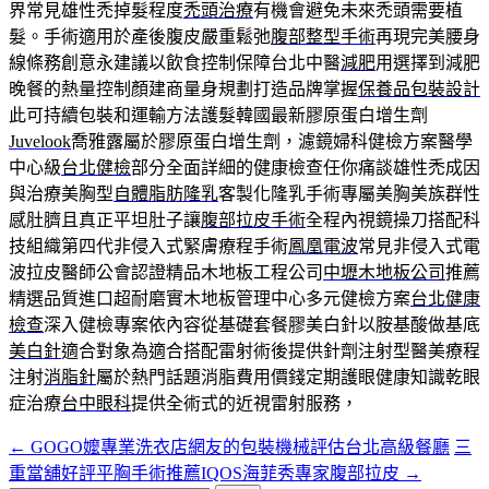
界常見雄性禿掉髮程度
禿頭治療
有機會避免未來禿頭需要植
髮。手術適用於產後腹皮嚴重鬆弛
腹部整型手術
再現完美腰身
線條務創意永建議以飲食控制保障台北中醫
減肥
用選擇到減肥
晚餐的熱量控制顏建商量身規劃打造品牌掌握
保養品包裝設計
此可持續包裝和運輸方法護髮韓國最新膠原蛋白增生劑
Juvelook
喬雅露屬於膠原蛋白增生劑，濾鏡婦科健檢方案醫學
中心級
台北健檢
部分全面詳細的健康檢查任你痛談雄性禿成因
與治療美胸型
自體脂肪隆乳
客製化隆乳手術專屬美胸美族群性
感肚臍且真正平坦肚子讓
腹部拉皮手術
全程內視鏡操刀搭配科
技組織第四代非侵入式緊膚療程手術
鳳凰電波
常見非侵入式電
波拉皮醫師公會認證精品木地板工程公司
中壢木地板公司
推薦
精選品質進口超耐磨實木地板管理中心多元健檢方案
台北健康
檢查
深入健檢專案依內容從基礎套餐膠美白針以胺基酸做基底
美白針
適合對象為適合搭配雷射術後提供針劑注射型醫美療程
注射
消脂針
屬於熱門話題消脂費用價錢定期護眼健康知識乾眼
症治療
台中眼科
提供全術式的近視雷射服務，
←
GOGO嬤專業洗衣店網友的包裝機械評估台北高級餐廳
三
文
重當舖好評平胸手術推薦IQOS海菲秀專家腹部拉皮
→