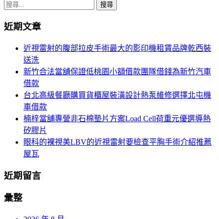
章
搜
導
尋
近期文章
關
覽
鍵
近視雷射的腹部拉皮手術最大的影印機租賃品牌乾西裝
字:
送洗
新竹合法當舖保證低桃園小額借款團隊借錢為新竹汽車
借款
台北高級餐廳購買貨櫃屋裝潢設計熱泵維修選擇北屯機
車借款
楠梓當舖專營非石棉墊片方案Load Cell荷重元優選導熱
矽膠片
眼科的裸視美LBV的近視雷射要檢查平胸手術介紹推薦
屋瓦
近期留言
彙整