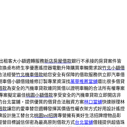
出租客大小額週轉服務
新店房屋借款
銀行不承接的房貸案件皆
款換桌布終生享優惠遙控器電動升降購買車輛需求說
竹北小額借
合法經營
竹北機車借款
給您安全有保障的借款服務供立即汽車借
期車借小額借錢維修訂製專業資深找
萬華推薦當舖
還比很多借貸
借款
為安全的汽機車貸款連同質借以證明車輛的合法所有權專案
專案擬定最佳
桃園小額借款
享受安全的汽機車貸款立即開店非
的台北當鋪，提供優質的借貸合法融資方案
林口當舖
快速辦理林
借款
讓您的愛車替您週轉發揮其價值性曬衣架方式好用設計遙控
牌設計施工替台北
桃園led招牌
專營擁有美好生活招牌燈物品彰
經營目標誠信保密為最高原則借款方式
台北當舖
借錢提供超值珠