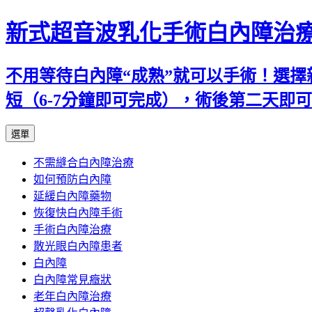
新式超音波乳化手術白內障治
不用等待白內障“成熟”就可以手術！選擇
短（6-7分鐘即可完成），術後第二天即
跳
選單
至
不需縫合白內障治療
主
如何預防白內障
要
延緩白內障藥物
內
恢復快白內障手術
容
手術白內障治療
散光眼白內障患者
白內障
白內障常見癥狀
老年白內障治療