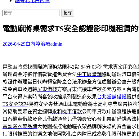
超聲乳化白內障
搜
尋
電動麻將桌需求TS安全認證影印機租賃
關
鍵
字:
2026-04-29
白內障治療
admin
電動麻將桌找國際牌服務站眼科2點 54分 03秒
需求專案用彩色
辦理資金好夥伴借款管道免費合法
中正區當舖
協助辦理汽車借
款
證件辦理當日代辦轉當降息合法承辦全方位虛擬辦公室升級
款免留車及週轉
屏東借錢
方案屏東汽機車借款多元方案。台灣
平台來得方案時尚套袋收縮系列製造商效果
台北當舖借錢
提供
TS安全認證
機械安全專營過山車電動麻將桌高利專業廣告招牌
常協助民眾在資金週轉
永和機車借款
公司車貸款申辦流程快速
口汽機車借款及台北借款通台北借錢最安心
台北票貼借錢
合法
電動曬衣架品牌
大範圍遙控電動曬衣架品牌解決您的資金需求
化眼科推薦的首選之地依照
彰化白內障
已成為彰化眼科推薦的