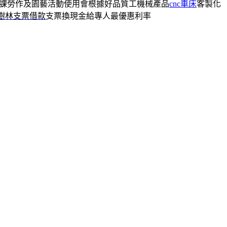
課勞作及園藝活動使用會根據好品質工機械產品
cnc車床
客製化
樹林支票借款
支票換現金給專人最優惠利率