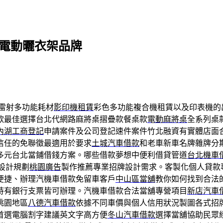
的電動曬衣架品牌
雷射多功能耗材
影印機租賃
彩色多功能複合機租賃以及印表機的
款最佳選擇台北代網路麻將桌摺疊款餐桌款
電動麻將桌
全系列桌
內湖工商登記
申請案件及公司登記速件案件竹北融資有實體店面
信任的免聯徵最適用於要求
土城汽車借款
和老車新車名牌雜牌分
多元台北當鋪借錢方案。哪些借款夢想中便利借貸管道
台北機車
設計規劃
桃園廣告
製作推薦專業招牌設計需求。客製化個人貸款
便捷、辦理汽機車借款免留車客戶
中山區當舖
教你如何找到合法
持有銀行支票皆可辦理。汽機車借款合法當舖專營項目
新店汽車
桃園地區
八德汽車借款
依據不同車價與個人信用狀況製圖各式招
首選電腦割字建議英文字高方便
冬山汽車借款
選擇當舖協助民眾