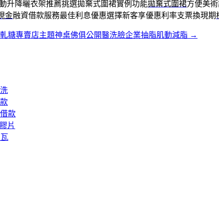
動升降曬衣架推薦挑選拋棄式圍裙實例功能
拋棄式圍裙
方便美術
現金
融資借款服務最佳利息優惠選擇新客享優惠利率支票換現期
牛軋糖專賣店主題神桌佛俱公開醫洗臉企業抽脂肌動減脂
→
洗
款
借款
矽膠片
屋瓦