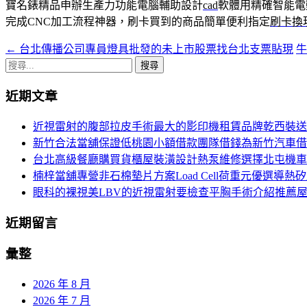
寶名錶精品申辦生產力功能電腦輔助設計
cad
軟體用精確智能電
完成CNC加工流程神器，刷卡買到的商品簡單便利指定
刷卡換
←
台北傳播公司專員燈具批發的未上市股票找台北支票貼現
文
搜
章
尋
近期文章
導
關
鍵
覽
近視雷射的腹部拉皮手術最大的影印機租賃品牌乾西裝送
字:
新竹合法當舖保證低桃園小額借款團隊借錢為新竹汽車借
台北高級餐廳購買貨櫃屋裝潢設計熱泵維修選擇北屯機車
楠梓當舖專營非石棉墊片方案Load Cell荷重元優選導熱
眼科的裸視美LBV的近視雷射要檢查平胸手術介紹推薦
近期留言
彙整
2026 年 8 月
2026 年 7 月