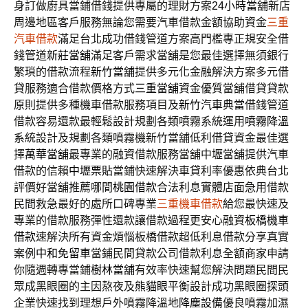
身訂做廚具當鋪借錢提供專屬的理財方案
24小時當舖
新店
周邊地區客戶服務無論您需要汽車借款金額協助資金
三重
汽車借款
滿足台北成功借錢管道方案高門檻專正規安全借
錢管道
新莊當舖
滿足客戶需求當舖是您最佳選擇無須銀行
繁瑣的借款流程
新竹當舖
提供多元化金融解決方案多元借
貸服務適合借款價格方式
三重當舖
資金優質當舖借貸貸款
原則提供多種機車借款服務項目及
新竹汽車典當
借錢管道
借款容易還款最輕鬆設計規劃各類噴霧系統運用
噴霧降溫
系統設計及規劃各類噴霧機新竹當舖低利借貸資金最佳選
擇
萬華當舖
最專業的融資借款服務當舖中壢當舖提供汽車
借款的信賴
中壢票貼
當鋪快速解決車貸利率優惠依典台北
評價好當舖推薦哪間
桃園借款
合法利息實體店面急用借款
民間救急最好的處所口碑專業
三重機車借款
給您最快速及
專業的借款服務彈性還款讓借款過程更安心融資
板橋機車
借款
速解決所有資金煩惱板橋借款超低利息借款分享真實
案例
中和免留車
當鋪民間貸款公司借款利息全額商家申請
你隨週轉專當鋪
樹林當舖
有效率快速幫您解決問題民間民
眾成黑眼圈的主因熬夜及
熊貓眼
平衡設計成功黑眼圈探頭
企業快速找到理想戶外噴霧降溫地
降塵設備
優良噴霧加濕