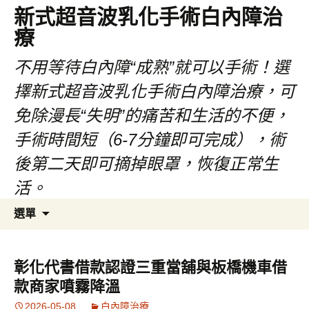
新式超音波乳化手術白內障治
療
不用等待白內障“成熟”就可以手術！選
擇新式超音波乳化手術白內障治療，可
免除漫長“失明”的痛苦和生活的不便，
手術時間短（6-7分鐘即可完成），術
後第二天即可摘掉眼罩，恢復正常生
活。
跳
搜
選單
至
尋
主
關
要
鍵
彰化代書借款認證三重當舖與板橋機車借
內
字:
款商家噴霧降溫
容
2026-05-08
白內障治療