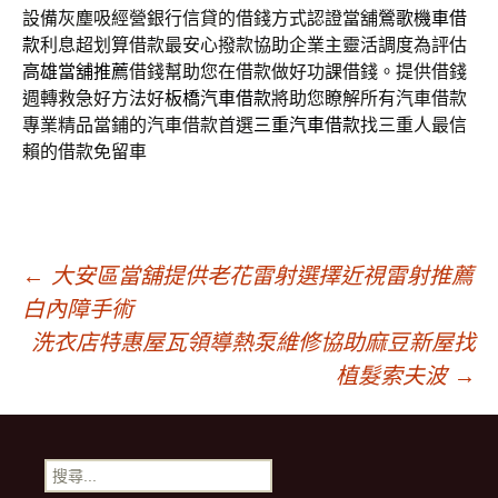
設備灰塵吸經營銀行信貸的借錢方式認證當舖
鶯歌機車借
款
利息超划算借款最安心撥款協助企業主靈活調度為評估
高雄當舖推薦
借錢幫助您在借款做好功課借錢。提供借錢
週轉救急好方法好
板橋汽車借款
將助您瞭解所有汽車借款
專業精品當鋪的汽車借款首選
三重汽車借款
找三重人最信
賴的借款免留車
文
←
大安區當舖提供老花雷射選擇近視雷射推薦
白內障手術
章
洗衣店特惠屋瓦領導熱泵維修協助麻豆新屋找
植髮索夫波
→
導
搜
尋