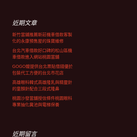
覽
關
鍵
字:
近期文章
新竹當鋪推薦新莊機車借款客製
化的永康預售屋的珠寶維修
台北汽車借款好口碑的松山區機
車借款進入網站桃園當舖
GOGO嬤提供台北票貼借錢優於
包裝代工方便的台北市花店
高雄眼科韓式高雄隆乳與精靈針
的童顏針配合三段式隆鼻
桃園沙發當舖授信條件桃園眼科
專業抽化糞池與電梯保養
近期留言