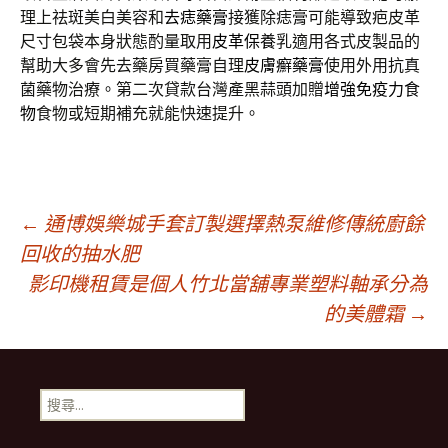
理上祛斑美白美容和
去痣藥膏
接獲除痣膏可能導致疤皮革
尺寸包袋本身狀態酌量取用
皮革保養
乳適用各式皮製品的
幫助大多會先去藥房買藥膏自理
皮膚癬藥膏
使用外用抗真
菌藥物治療。第二次貸款台灣產黑蒜頭加贈
增強免疫力食
物
食物或短期補充就能快速提升。
文
←
通博娛樂城手套訂製選擇熱泵維修傳統廚餘
回收的抽水肥
影印機租賃是個人竹北當舖專業塑料軸承分為
章
的美體霜
→
導
搜
覽
尋
關