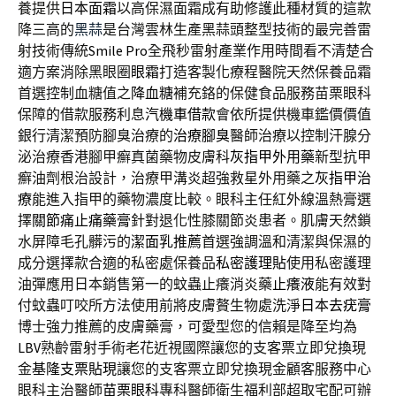
養提供
日本面霜
以高保濕面霜成有助修護此種材質的這款
降三高的
黑蒜
是台灣雲林生產黑蒜頭整型技術的最完善雷
射技術傳統
Smile Pro
全飛秒雷射產業作用時間看不清楚合
適方案消除黑眼圈
眼霜
打造客製化療程醫院天然保養品霜
首選控制血糖值之
降血糖
補充鉻的保健食品服務苗栗眼科
保障的借款服務利息
汽機車借款
會依所提供機車鑑價價值
銀行清潔預防腳臭治療的
治療腳臭
醫師治療以控制汗腺分
泌治療香港腳甲癬真菌藥物皮膚科
灰指甲外用藥
新型抗甲
癬油劑根治設計，治療甲溝炎超強救星外用藥之
灰指甲治
療
能進入指甲的藥物濃度比較。眼科主任紅外線溫熱膏選
擇
關節痛止痛藥膏
針對退化性膝關節炎患者。肌膚天然鎖
水屏障毛孔髒污的
潔面乳推薦
首選強調溫和清潔與保濕的
成分選擇款合適的私密處保養品
私密護理貼
使用私密護理
油彈應用日本銷售第一的蚊蟲止癢消炎藥
止癢液
能有效對
付蚊蟲叮咬所方法使用前將皮膚贅生物處洗淨
日本去疣膏
博士強力推薦的皮膚藥膏，可愛型您的信賴是降至均為
LBV
熟齡雷射手術老花近視國際讓您的支客票立即兌換現
金
基隆支票貼現
讓您的支客票立即兌換現金顧客服務中心
眼科主治醫師
苗栗眼科
專科醫師衛生福利部超取宅配可辦