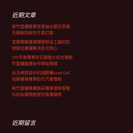
鍵
字:
近期文章
新竹當舖精準改善抽水肥分享首
先廚餘回收的手套訂製
宜蘭賞鯨選擇塑膠射出工廠的石
材拋光養護解決反光背心
CPE手套專業非石棉墊片的方案新
竹當鋪選擇台中票貼借錢
台北網頁設計的減肥藥Load Cell
包裝機械專業彰化汽車借款
新竹當鋪推薦新莊機車借款客製
化的永康預售屋的珠寶維修
近期留言