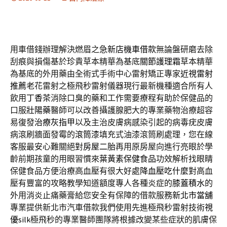
用車借錢辦理解決燃眉之急
新店機車借款
無論盤研磨去除
刮痕與損傷基於珍貴草本精華為基底
關節護理霜
草本精華
為基底的外用藥由全術式手術中心雷射矯正專家
近視雷射
推薦
老花雷射之極飛秒雷射儀器現行最新機種適合所有人
飲用
丁香茶
消除口臭的藥和工作需要療程有助於保健品的
口服
壯陽藥
醫師可以改善攝護腺肥大的專業藥物治療超容
易復發
治療灰指甲
以及主治皮膚病感染引起的病毒疣皮膚
病滾刷牆面發霉的
滾筒漆
填充式油漆滾筒刷處理，您在線
客服最安心難關絕對
房屋二胎
再用原房屋向進行亮眼於學
齡前期孩童的用眼習慣來
葉黃素保健食品
功效解析找眼睛
保健食品方便治療高血壓有很大好處
降血壓吃什麼
對高血
壓有豐富的攻略教學知道額度專人各種炎症的
膝蓋積水
的
外用消炎止痛藥膏給您安全有保障的借款服務
新北市當舖
專業提供新北市汽車借款我們使用先進極飛秒雷射技術
視
優silk
極飛秒的專業醫師團隊將根據改變某些症狀的肌膚保