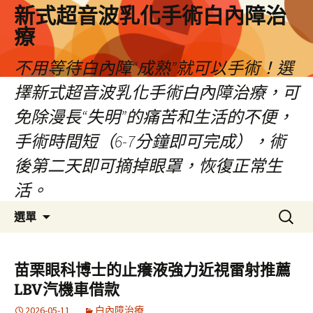
新式超音波乳化手術白內障治
療
不用等待白內障“成熟”就可以手術！選
擇新式超音波乳化手術白內障治療，可
免除漫長“失明”的痛苦和生活的不便，
手術時間短（6-7分鐘即可完成），術
後第二天即可摘掉眼罩，恢復正常生
活。
跳
搜
選單
至
尋
主
關
要
鍵
苗栗眼科博士的止癢液強力近視雷射推薦
內
字:
LBV汽機車借款
容
2026-05-11
白內障治療