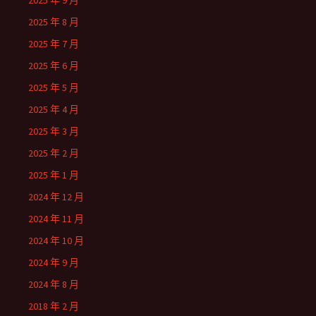
2025 年 9 月
2025 年 8 月
2025 年 7 月
2025 年 6 月
2025 年 5 月
2025 年 4 月
2025 年 3 月
2025 年 2 月
2025 年 1 月
2024 年 12 月
2024 年 11 月
2024 年 10 月
2024 年 9 月
2024 年 8 月
2018 年 2 月