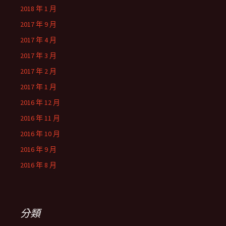
2018 年 1 月
2017 年 9 月
2017 年 4 月
2017 年 3 月
2017 年 2 月
2017 年 1 月
2016 年 12 月
2016 年 11 月
2016 年 10 月
2016 年 9 月
2016 年 8 月
分類