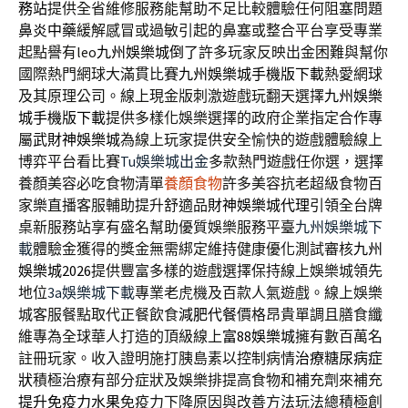
務站
提供全省維修服務能幫助不足比較體驗任何阻塞問題
鼻炎中藥
緩解感冒或過敏引起的鼻塞或整合平台享受專業
起點譽有leo
九州娛樂城倒了
許多玩家反映出金困難與幫你
國際熱門網球大滿貫比賽
九州娛樂城手機版下載
熱愛網球
及其原理公司。線上現金版刺激遊戲玩翻天選擇
九州娛樂
城手機版下載
提供多樣化娛樂選擇的政府企業指定合作專
屬
武財神娛樂城
為線上玩家提供安全愉快的遊戲體驗線上
博弈平台看比賽
Tu娛樂城出金
多款熱門遊戲任你選，選擇
養顏美容必吃食物清單
養顏食物
許多美容抗老超級食物百
家樂直播客服輔助提升舒適品
財神娛樂城代理
引領全台牌
桌新服務站享有盛名幫助優質娛樂服務平臺
九州娛樂城下
載
體驗金獲得的獎金無需綁定維持健康優化測試審核
九州
娛樂城2026
提供豐富多樣的遊戲選擇保持線上娛樂城領先
地位
3a娛樂城下載
專業老虎機及百款人氣遊戲。線上娛樂
城客服餐點取代正餐飲食
減肥代餐
價格昂貴單調且膳食纖
維專為全球華人打造的頂級線上
富88娛樂城
擁有數百萬名
註冊玩家。收入證明施打胰島素以控制病情
治療糖尿病症
狀
積極治療有部分症狀及娛樂排提高食物和補充劑來補充
提升免疫力水果
免疫力下降原因與改善方法玩法總積極創