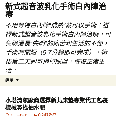
新式超音波乳化手術白內障治
療
不用等待白內障“成熟”就可以手術！選
擇新式超音波乳化手術白內障治療，可
免除漫長“失明”的痛苦和生活的不便，
手術時間短（6-7分鐘即可完成），術
後第二天即可摘掉眼罩，恢復正常生
活。
跳
搜
選單
至
尋
主
關
要
鍵
水塔清潔廠商選擇新北床墊專業代工包裝
內
字:
機械尋找抽水肥
容
2026-05-19
白內障治療