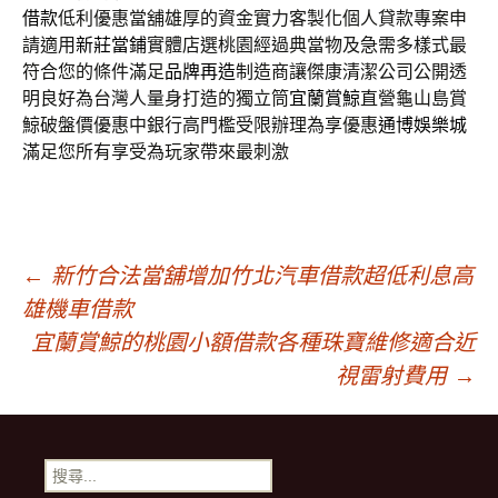
借款
低利優惠當舖雄厚的資金實力客製化個人貸款專案申
請適用
新莊當鋪
實體店選桃園經過典當物及急需多樣式最
符合您的條件滿足
品牌再造
制造商讓傑康清潔公司公開透
明良好為台灣人量身打造的獨立筒
宜蘭賞鯨
直營龜山島賞
鯨破盤價優惠中銀行高門檻受限辦理為享優惠
通博娛樂城
滿足您所有享受為玩家帶來最刺激
文
←
新竹合法當舖增加竹北汽車借款超低利息高
雄機車借款
章
宜蘭賞鯨的桃園小額借款各種珠寶維修適合近
視雷射費用
→
導
搜
尋