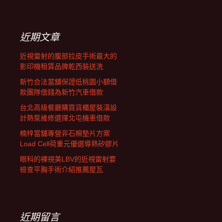
覽
關
鍵
字:
近期文章
近視雷射的腹部拉皮手術最大的
影印機租賃品牌乾西裝送洗
新竹合法當舖保證低桃園小額借
款團隊借錢為新竹汽車借款
台北高級餐廳購買貨櫃屋裝潢設
計熱泵維修選擇北屯機車借款
楠梓當舖專營非石棉墊片方案
Load Cell荷重元優選導熱矽膠片
眼科的裸視美LBV的近視雷射要
檢查平胸手術介紹推薦屋瓦
近期留言