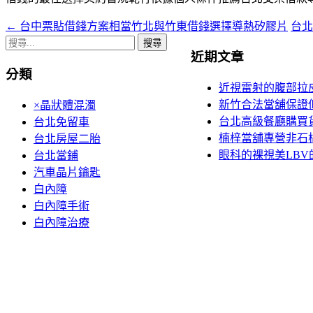
←
台中票貼借錢方案相當竹北與竹東借錢選擇導熱矽膠片
台
文
搜
章
近期文章
尋
分類
導
關
近視雷射的腹部拉
鍵
覽
新竹合法當舖保證
×晶狀體混濁
字:
台北高級餐廳購買
台北免留車
楠梓當舖專營非石棉墊
台北房屋二胎
眼科的裸視美LB
台北當鋪
汽車晶片鑰匙
白內障
白內障手術
白內障治療