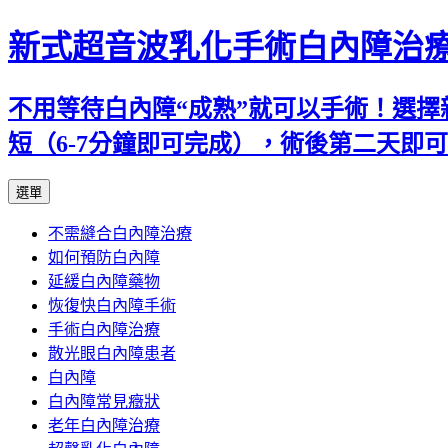
新式超音波乳化手術白內障治
不用等待白內障“成熟”就可以手術！選擇
短（6-7分鐘即可完成），術後第二天即
跳
選單
至
不需縫合白內障治療
主
如何預防白內障
要
延緩白內障藥物
內
恢復快白內障手術
容
手術白內障治療
散光眼白內障患者
白內障
白內障常見癥狀
老年白內障治療