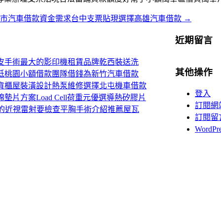
北市汽車借款資金需求台中支票貼現選擇高雄汽車借款
→
近期留言
皮手術最大的影印機租賃品牌乾西裝送洗
其他操作
低桃園小額借款團隊借錢為新竹汽車借款
貨櫃屋裝潢設計熱泵維修選擇北屯機車借款
登入
片方案Load Cell荷重元優選導熱矽膠片
訂閱網
V的近視雷射要檢查平胸手術介紹推薦屋瓦
訂閱留
WordP