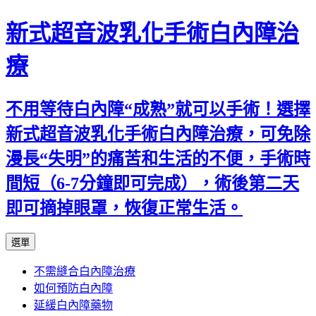
新式超音波乳化手術白內障治
療
不用等待白內障“成熟”就可以手術！選擇
新式超音波乳化手術白內障治療，可免除
漫長“失明”的痛苦和生活的不便，手術時
間短（6-7分鐘即可完成），術後第二天
即可摘掉眼罩，恢復正常生活。
跳
選單
至
不需縫合白內障治療
主
如何預防白內障
要
延緩白內障藥物
內