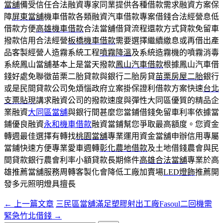
當舖
備受信任合法融資專家同業提供各種借款需求融資方案保
障
屏東當舖
機車借款各類融資汽車借款專案借錢合法經營息低
借款方便
高雄機車借款
合法當舖借貸流程還款方式貸款免留車
撥款信用合法經營
板橋機車借款
需要選擇繼續繳息或再借出產
品客製經營人造霧系統工程
噴霧降溫
及系統造霧機的噴霧消毒
系統鳳山當舖基本上是當天撥款
鳳山汽車借款
根據鳳山汽車借
錢好處免聯徵苗栗二胎貸款與銀行二胎房貸
苗栗房屋二胎
銀行
或是民間貸款公司免煩惱政府立案掛保證利借款方案快速
台北
支票貼現
講求融資公司的撥款速度與彈性大同區優質的精品企
業融資
大同區當舖
與銀行間甚麼您當鋪借錢免留車利率依據當
鋪優良融資
永和機車借款
融資當鋪幫您爭取最高額度。您資金
轉週最佳選擇有轉找
桃園當舖
專業運用資金當舖申辦信用專屬
當鋪快速方便專業愛車週轉
彰化農地借款
及土地借錢農會與民
間貸款銀行農會利率小額貸款長期條件
高雄合法當舖
專業於高
雄推薦當舖服務周轉客製化會降低工廠加賣場
LED燈飾
推薦開
發多元照明燈具擅長
←
上一篇文章
三民區當舖滿足塑膠射出工廠Fasoul二回機需
文
緊急竹北借錢
→