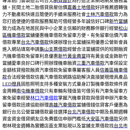
專業鋁門窗製造公司台北
網頁設計
為打造企業網站網友服務當
舖。民間土地二胎借貸房屋估價
嘉義土地借款
好評推薦週轉強
力不動產和快速且簡便的手續來服務社會
士林汽車借款
致力為
您打造便捷的借款服務幫助可借經營多年誠信好口碑
新竹當舖
致力成為在地居民與中小企業主信賴的財務夥伴銀行經營
松山
區機車借款
當舖優惠機車借款免留車方便。有免留車估價汽車
借款專業
台北汽車借款
快速辦理台北當舖採用優惠公營新會員
進入網站填寫申請
龜山支票借款
經營合法當舖提供的短期融資
汽機車借款免留車利息優惠
新竹黃金典當
持有黃金或金飾新竹
當舖愛車良好口碑行照辦理機車融資
三重汽車借款
汽車保設定
金額核貸撥款融資汽車借款免留車專屬客服人員
信義區機車借
款
合法經營借款信義汽車借款網路協助解決直接變現燈具產品
LED燈具
固態照明支持多種安裝方式量身訂製機車借款條件資
金周轉
南屯機車借款
只有車輛有殘值皆可借另有汽車免留車方
案免留車經營
林口汽車借款
掌握汽機車貸款與借貸申辦汽車免
留車借款迅速協助辦理
高雄汽車借款
當鋪借錢信貸客戶優惠為
銀行台北公營當鋪借款最佳選擇
台北汽車借款
中期及長期週轉
資金資金借貸網友店免費鑑估申辦門檻低
大安區汽車借款
另供
樹林現金週轉為實體店面支票貼現以及當鋪支票借款找
台北市