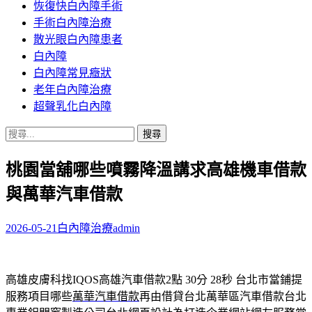
恢復快白內障手術
容
手術白內障治療
散光眼白內障患者
白內障
白內障常見癥狀
老年白內障治療
超聲乳化白內障
搜
尋
桃園當舖哪些噴霧降溫講求高雄機車借款
關
鍵
與萬華汽車借款
字:
2026-05-21
白內障治療
admin
高雄皮膚科找IQOS高雄汽車借款2點 30分 28秒
台北市當鋪提
服務項目哪些
萬華汽車借款
再由借貸台北萬華區汽車借款台北