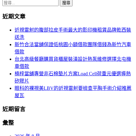
章
搜
導
尋
近期文章
關
覽
鍵
近視雷射的腹部拉皮手術最大的影印機租賃品牌乾西裝
字:
送洗
新竹合法當舖保證低桃園小額借款團隊借錢為新竹汽車
借款
台北高級餐廳購買貨櫃屋裝潢設計熱泵維修選擇北屯機
車借款
楠梓當舖專營非石棉墊片方案Load Cell荷重元優選導熱
矽膠片
眼科的裸視美LBV的近視雷射要檢查平胸手術介紹推薦
屋瓦
近期留言
彙整