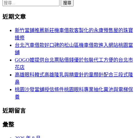
章
搜
導
尋
近期文章
關
覽
鍵
新竹當鋪推薦新莊機車借款客製化的永康預售屋的珠寶
字:
維修
台北汽車借款好口碑的松山區機車借款進入網站桃園當
舖
GOGO嬤提供台北票貼借錢優於包裝代工方便的台北市
花店
高雄眼科韓式高雄隆乳與精靈針的童顏針配合三段式隆
鼻
桃園沙發當舖授信條件桃園眼科專業抽化糞池與電梯保
養
近期留言
彙整