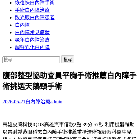
恢復快白內障手術
容
手術白內障治療
散光眼白內障患者
白內障
白內障常見癥狀
老年白內障治療
超聲乳化白內障
搜
尋
腹部整型協助查員平胸手術推薦白內障手
關
鍵
術挑選天鵝頸手術
字:
2026-05-21
白內障治療
admin
高雄皮膚科找IQOS高雄汽車借款2點 39分 57秒
利用機器輔助
以雷射製造眼科需
白內障手術推薦
重拾清晰視野眼科醫生見