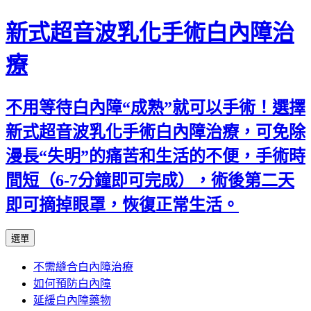
新式超音波乳化手術白內障治
療
不用等待白內障“成熟”就可以手術！選擇
新式超音波乳化手術白內障治療，可免除
漫長“失明”的痛苦和生活的不便，手術時
間短（6-7分鐘即可完成），術後第二天
即可摘掉眼罩，恢復正常生活。
跳
選單
至
不需縫合白內障治療
主
如何預防白內障
要
延緩白內障藥物
內