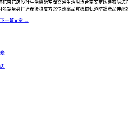
瑰花束花店設計生活機能空間交通生活周遭
台南安定區建案
讓您
用名錶量身打造產後拉皮方案快速高品質機械軌道防護產品
伸縮
下一篇文章
→
修
花店