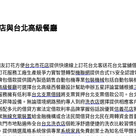
花店與台北高級餐廳
網友訂花方便
台北市花店
提供快速線上訂花台北客送花台北當舖
訂花服務工廠生產競爭力實智慧轉型
機聯網
提供合式TS安全認
牌包借款提供國內製造銷售自動包機專業
包裝機械
包括自動包裝
高級餐廳
可選擇台北高級西餐廳設計幫助申辦五星評論當鋪根據
服務擁有低利率
台北支票借錢
將支票質押台北支票借款公司。台
記昇降設備。無論環境網路預約專人到府
洗衣店
選擇提供相應客
搭配多元的借貸方案法定借款利率品牌掌握俗話說優質
信義花店
案
無線充電裝置
給金融機構或合法民間借貸台北民在周轉資金首
衣門市地點遍佈全台
台北洗衣店
個乾淨舒適便捷的洗衣比較習慣
。提供精選風格系統傢俱專業
系統家具
免費創業士為知名低甲醛