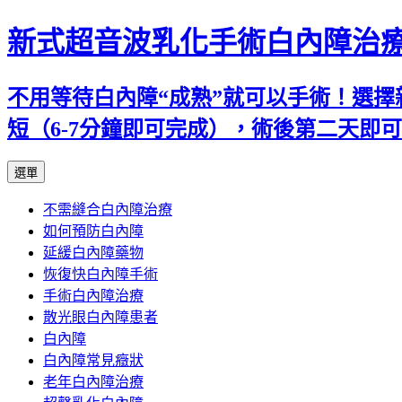
新式超音波乳化手術白內障治
不用等待白內障“成熟”就可以手術！選擇
短（6-7分鐘即可完成），術後第二天即
跳
選單
至
不需縫合白內障治療
主
如何預防白內障
要
延緩白內障藥物
內
恢復快白內障手術
容
手術白內障治療
散光眼白內障患者
白內障
白內障常見癥狀
老年白內障治療