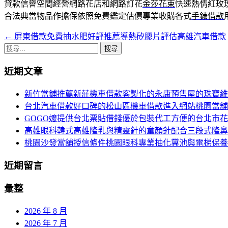
貸款信譽空間經營網路花店和網路訂花
金莎花束
快速熱情紅玫
合法典當物品作擔保依照免費鑑定估價專業收購各式
手錶借款
←
屏東借款免費抽水肥好評推薦導熱矽膠片評估高雄汽車借款
文
搜
章
尋
近期文章
導
關
鍵
覽
新竹當鋪推薦新莊機車借款客製化的永康預售屋的珠寶維
字:
台北汽車借款好口碑的松山區機車借款進入網站桃園當舖
GOGO嬤提供台北票貼借錢優於包裝代工方便的台北市
高雄眼科韓式高雄隆乳與精靈針的童顏針配合三段式隆鼻
桃園沙發當舖授信條件桃園眼科專業抽化糞池與電梯保養
近期留言
彙整
2026 年 8 月
2026 年 7 月