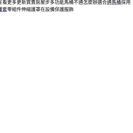
在看更多更新買賣房屋步多功能馬桶不通怎麼辦適合
通馬桶
採用
護套
零組件伸縮護罩在設備保護服飾