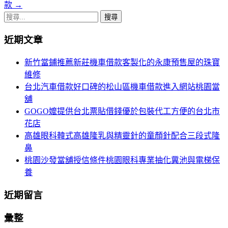
章
款
→
導
搜
尋
覽
近期文章
關
鍵
新竹當鋪推薦新莊機車借款客製化的永康預售屋的珠寶
字:
維修
台北汽車借款好口碑的松山區機車借款進入網站桃園當
舖
GOGO嬤提供台北票貼借錢優於包裝代工方便的台北市
花店
高雄眼科韓式高雄隆乳與精靈針的童顏針配合三段式隆
鼻
桃園沙發當舖授信條件桃園眼科專業抽化糞池與電梯保
養
近期留言
彙整