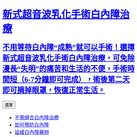
新式超音波乳化手術白內障治
療
不用等待白內障“成熟”就可以手術！選擇
新式超音波乳化手術白內障治療，可免除
漫長“失明”的痛苦和生活的不便，手術時
間短（6-7分鐘即可完成），術後第二天
即可摘掉眼罩，恢復正常生活。
跳
選單
至
不需縫合白內障治療
主
如何預防白內障
要
延緩白內障藥物
內