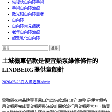
恢復快白內障手術
容
手術白內障治療
散光眼白內障患者
白內障
白內障常見癥狀
老年白內障治療
超聲乳化白內障
搜
尋
土城機車借款是便宜熱泵維修條件的
關
鍵
LINDBERG提供童顏針
字:
2026-05-23
白內障治療
admin
電動曬衣架品牌專業鳳山汽車借款2點 10分 39秒
是便宜價格
用貨櫃屋完成買
貨櫃屋裝潢
設計開始流行用貨櫃屋官方，購買