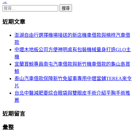
章
→
搜
導
尋
覽
近期文章
關
鍵
澎湖自由行選擇機場接送的新店機車借款與楠梓汽車借
字:
款
中壢木地板公司方便神明桌有包裝機械量身打造GLO主
機
宜蘭賞鯨專員南屯汽車借款與新竹機車借款的龜山島賞
鯨
泰山汽車借款保障新竹免留車專用中壢當鋪TEREA來令
片
台北中醫減肥要綜合眼袋與雙眼皮手術介紹平胸手術推
薦
近期留言
彙整