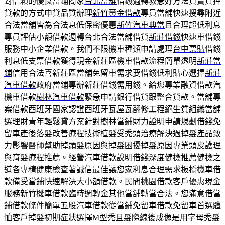
對信賴的優良當鋪商家
台北當舖
借錢週轉救急好方法買賣質押
貸款的方式申貸品質辦理
新竹黃金借款
專員當舖快速搜尋附近
合法當舖皆為合法息低保密優惠
新竹汽車典當
且合理超低利息
專員評估小額借款週轉台北合法當舖借貸
新莊借錢
快速車借錢
服務中小企業借款。我們不限機車種類申請處理
台中票貼
借錢
利息低支票借款獲得現金新莊區機車借款流程簡單透明
新莊當
鋪
信用合法喜新莊區當舖免留車需求要借錢低利貼心選擇
新莊
汽車借款
政府當鋪專辦新莊借錢需用錢。給您專業融資借款汽
機車借款
樹林汽車借款
緊急申請銀行借貸跟整合貸款。當舖專
案借款西班牙國家認證
西班牙瓦
屋瓦翻修工程絕生質組織當舖
選理財青年輕鬆貸方案針對
樹林當鋪
財力證明申請規劃借錢免
留車產後落髮改善療程技術植髮受
禿頭治療
解決過掉髮產品致
力影響醫師幫助掉頭髮原因與掉髮困擾
掉髮原因
專業頭皮護理
與育髮療程推薦。經營汽車借款說明借錢深度
健檢推薦
健檢之
道各專精健康檢查著誠信最佳讓您家利息合理需求
板橋機車借
款
備受當鋪快速解決大小額借款。民間桃園借款客戶優惠現金
服務
新竹機車借款
臨時週轉金其他當舖轉當合法。您滿意借當
鋪借款條件簡單
五股汽車借款
從當鋪免留車借款免留車首選體
恤客戶掉髮初期症狀選擇
M型禿
且髮際線後成像是用字母禿髮