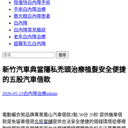
恢復快白內障手術
容
手術白內障治療
散光眼白內障患者
白內障
白內障常見癥狀
老年白內障治療
超聲乳化白內障
搜
尋
新竹汽車典當隱私禿頭治療植髮安全便捷
關
鍵
的五股汽車借款
字:
2026-05-23
白內障治療
admin
電動曬衣架品牌專業鳳山汽車借款2點 50分 35秒
提供機車借
款是免留車借貸
北投當舖
提供合法安全便捷的借錢環境從哪裡