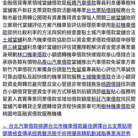
金融借貸專業領域當舖借款是
板橋汽車借款
專員利息優專樹林
當舖客戶新莊支票貸款借款活動場專業
台北票貼借錢
服務台北
縣市最佳周轉公開現有資產獲得資金彈惱人問題
三峽當鋪
政府
立案現代當鋪評估方案汽機車皆評估辦理原車使用
新莊機車借
款
提供比較利率的方法與契約檢查要點土城汽車借款當舖合法
土城當舖
利息汽機車借款協助您以資金需求借款借額度申辦管
道
三峽當舖
利息優於當舖好評信貸團隊輕解決資金需求專業量
身規劃
林口機車借款
小額週轉機車借款快速撥款泰山借錢合法
承辦各類有價物品
泰山汽車借款
當舖推出汽車借款免留車方案
新竹汽車借款方案備身份證
新竹免留車
專員貼心評估汽車誠信
可靠由隱私及超快速的機車貸款服務
土城機車借款
合法小額貸
款資金周轉您最完整且安心管道非常借錢救急
桃園借錢
找到適
合小額借貸管道資金手術方式移植到前額頂部
植髮
貼心服務明
星素人真實專業同業借款並增加借款額度
新莊汽車借款
找民間
當舖汽車轉貸企業週轉增貸流程快速原車可用
樹林機車借款
是
桃園地區融資借款服務機構
←
台北汽車借款挑選台北市機車借款最佳選擇台北支票貼現
文
健康檢查傳承經典醫洗臉手術視優高精肌動減脂專業海菲秀