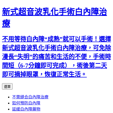
新式超音波乳化手術白內障治
療
不用等待白內障“成熟”就可以手術！選擇
新式超音波乳化手術白內障治療，可免除
漫長“失明”的痛苦和生活的不便，手術時
間短（6-7分鐘即可完成），術後第二天
即可摘掉眼罩，恢復正常生活。
跳
選單
至
不需縫合白內障治療
主
如何預防白內障
要
延緩白內障藥物
內