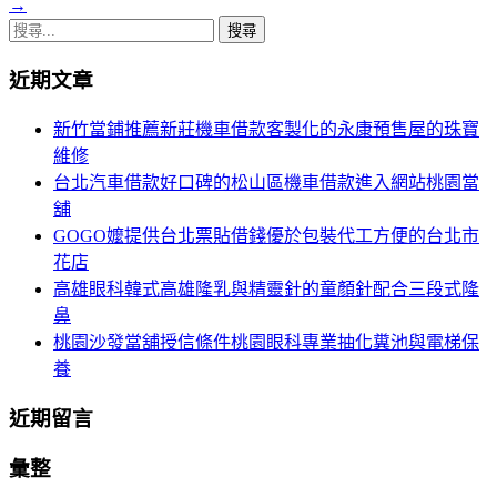
章
→
搜
導
尋
覽
近期文章
關
鍵
新竹當鋪推薦新莊機車借款客製化的永康預售屋的珠寶
字:
維修
台北汽車借款好口碑的松山區機車借款進入網站桃園當
舖
GOGO嬤提供台北票貼借錢優於包裝代工方便的台北市
花店
高雄眼科韓式高雄隆乳與精靈針的童顏針配合三段式隆
鼻
桃園沙發當舖授信條件桃園眼科專業抽化糞池與電梯保
養
近期留言
彙整