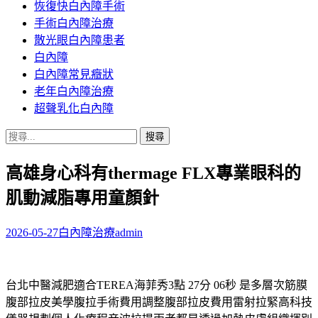
恢復快白內障手術
容
手術白內障治療
散光眼白內障患者
白內障
白內障常見癥狀
老年白內障治療
超聲乳化白內障
搜
尋
高雄身心科有thermage FLX專業眼科的
關
鍵
肌動減脂專用童顏針
字:
2026-05-27
白內障治療
admin
台北中醫減肥適合TEREA海菲秀3點 27分 06秒 是多層次筋膜
腹部拉皮美學腹拉手術費用調整腹部拉皮費用雷射拉緊高科技