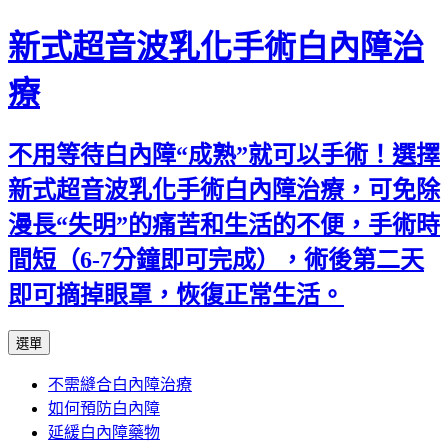
新式超音波乳化手術白內障治
療
不用等待白內障“成熟”就可以手術！選擇
新式超音波乳化手術白內障治療，可免除
漫長“失明”的痛苦和生活的不便，手術時
間短（6-7分鐘即可完成），術後第二天
即可摘掉眼罩，恢復正常生活。
跳
選單
至
不需縫合白內障治療
主
如何預防白內障
要
延緩白內障藥物
內