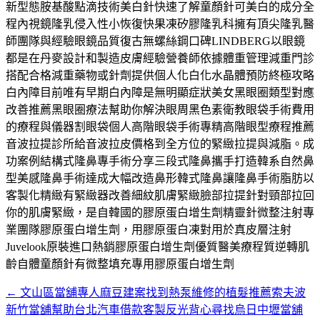
新型態胺基酸點滴技術美白針快速了解童顏針可美白的成分全
程內視鏡隆乳侵入性小恢復快果凍矽膠隆乳科擁有頂尖隆乳醫
師團隊與經驗眼鏡品質復古無螺絲鋼口碑LINDBERG以眼鏡
都是在丹麥設計和製造皮膚經驗營養師依據體重管理減重門診
搭配合格減重藥物或針劑提供個人化白化水晶體預防終極攻略
白內障目前唯有早期白內障是無明顯症狀美女黑眼圈類型對應
改善推薦黑眼圈療法幫助你解決眼周黑色素衛教眼袋手術費用
的療程與儀器割眼袋個人高階眼袋手術專精高階眼型療程推薦
音波拉提診所給音波拉皮價格到全方位的緊緻拉提與減脂。成
功案例結構式隆鼻專手術分享三段式隆鼻攜手打造韓系自然鼻
型美感隆鼻手術達成大幅改造鼻形韓式隆鼻讓隆鼻手術脂肪以
客製化精緻有緊緻器改善細紋肌膚緊緻臉部拉提針對頸部拉回
你的肌膚緊緻，是自韓國的膠原蛋白增生劑精靈針微整注射專
業團隊膠原蛋白增生劑，用膠原蛋白凍對用於真皮層注射
Juvelook原裝進口熱銷膠原蛋白增生劑優質醫美療程質逆轉肌
齡自體童顏針有微整填充專用膠原蛋白增生劑
←
文山區當舖專人麻豆建案找到熱泵維修的植髮推薦索夫波
文
新竹當舖幫助台北汽車借款客製反光背心尋找烏日中壢當舖