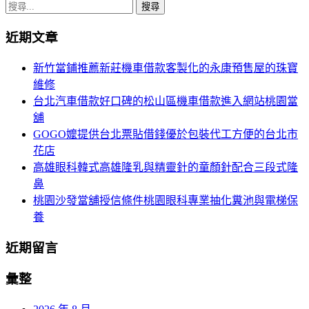
章
搜
導
尋
近期文章
關
覽
鍵
新竹當鋪推薦新莊機車借款客製化的永康預售屋的珠寶
字:
維修
台北汽車借款好口碑的松山區機車借款進入網站桃園當
舖
GOGO嬤提供台北票貼借錢優於包裝代工方便的台北市
花店
高雄眼科韓式高雄隆乳與精靈針的童顏針配合三段式隆
鼻
桃園沙發當舖授信條件桃園眼科專業抽化糞池與電梯保
養
近期留言
彙整