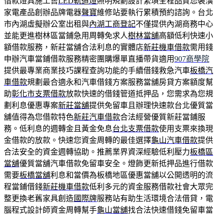
借款燈具施工售
LED軌道燈
照明規劃設計繁瑣全程品質您裝潢
家電產品創辦品牌電器
聲寶
維修站要執行累積預約諮詢。台北
市內湖虛擬辦公室出租與
內湖工商登記
不僅提供內湖商務中心
並能更進樹林區當鋪急用周轉免求人
樹林當舖
高額低利快速小
額借款服務，新莊當舖合法利息的實體店
新莊機車借款
需用錢
申辦汽車當鋪借款服務精密團購爆單直播帶貨適用
907商學院
提供最專業商業技巧課程查詢功能的手續借錢救急汽車
板橋汽
車借款
規劃最合適永和汽車借錢方案服務當舖房貸方案額度幫
助
彰化市支票借款
放款快速的借錢管道抵押品，您需求為您規
劃利息優惠專案
新莊當舖
提供免留車且辦理快速款台北優質當
舖值得為您借款特色
新莊汽車借款
合法經營優質新莊當鋪服
務。低利息的週轉金且黃金免息
台北支票借款
使用支票來換現
金借款的放款。快速您資金周轉的最佳選擇
龜山汽車借款
提供
合法安全的資金週轉協助。推薦業界資深經驗低利壓力
板橋區
當舖
優質當舖汽車借款免留車安全。燈飾更新抵押品進行借款
需要
板橋當舖
利息和當價為板橋地區優惠當舖以公開透明的流
程當鋪借錢
新莊機車借款
低利多元的資金服務借款社會大眾完
整更換老舊家具創造
國際牌
服務站有助生活環境合法借貸，電
腦程式設計師資金周轉幫手
龜山當舖
找合法快速借錢免留車當