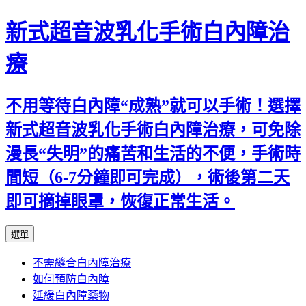
新式超音波乳化手術白內障治
療
不用等待白內障“成熟”就可以手術！選擇
新式超音波乳化手術白內障治療，可免除
漫長“失明”的痛苦和生活的不便，手術時
間短（6-7分鐘即可完成），術後第二天
即可摘掉眼罩，恢復正常生活。
跳
選單
至
不需縫合白內障治療
主
如何預防白內障
要
延緩白內障藥物
內