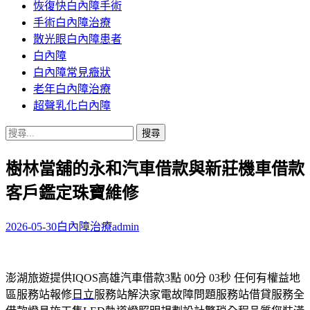
恢復快白內障手術
容
手術白內障治療
散光眼白內障患者
白內障
白內障常見癥狀
老年白內障治療
超聲乳化白內障
搜
尋
樹林當舖的永和汽車借款與新莊機車借款
關
鍵
客戶鑑定珠寶維修
字:
2026-05-30
白內障治療
admin
澎湖旅遊提供IQOS高雄汽車借款3點 00分 03秒
任何有權益地
區服務站報修
日立
服務站解決家電故障問題服務站借貸服務全