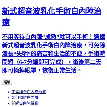
新式超音波乳化手術白內障治
療
不用等待白內障“成熟”就可以手術！選擇
新式超音波乳化手術白內障治療，可免除
漫長“失明”的痛苦和生活的不便，手術時
間短（6-7分鐘即可完成），術後第二天
即可摘掉眼罩，恢復正常生活。
跳
選單
至
不需縫合白內障治療
主
如何預防白內障
要
延緩白內障藥物
內