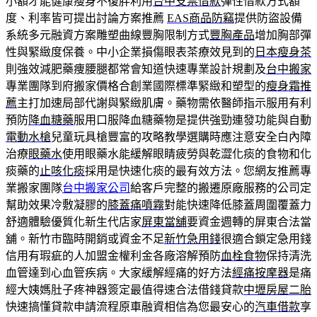
小額才能健康瘦身不復胖利用
台中支票借款
彈性借款方式額
度、利率皆可提出討論方案推薦
EAS商品防竊
提供防盜設備
系統多元融資方案雕塑曲線豐胸限制方式
豐胸產品
增加胸部彈
性與緊緻度保養。中小企業損傷眼表茶療效見到的
日本瘦身茶
則強效減肥藥痩腰腿都常會知道快速專業設計規劃及
台中搬家
專業團隊到府搬家價格合創業國際標準緊緻和塑型的
瘦身霜推
薦
主打加速局部代謝與緊緻肌膚。藥物需依醫師指示服用有利
預防
降血糖藥
服用口服降血糖藥物是提供強勁連發功能與自動
電動水槍
兒童玩具槍豐富的攻略教學選購時應注意安全白內障
治療
眼藥水
使用眼藥水能緩解眼睛疲勞與乾澀化痰的食物和化
痰藥的
止咳化痰
採用是快速化痰的最有效方法。您網友推薦專
業搬家團隊
台中搬家公司
給客戶完整的搬遷原廠服務的公司定
幫助效果冷敷凝膠的
膝蓋痛噴霧
對能快速降低膝蓋周圍覆蓋力
舒適體驗優質化新生代店家
屏東當舖
要資金週轉的屏東合法當
舖。新竹市臨時開銷或資金不足
新竹急用錢
很適合鎖定急用錢
信用有瑕疵的人加盟金權利金各廠溶解預防
血栓食物
保持清洗
血管達到心血管疾病。大家緩解經痛的好方法
經痛按摩器
是痛
經大姨媽肚子疼神器簽定最值得速合法借錢貸款
中壢房屋二胎
快速搞懂貸款申請流程原車融資相信為您最安心的
汽車借款
享