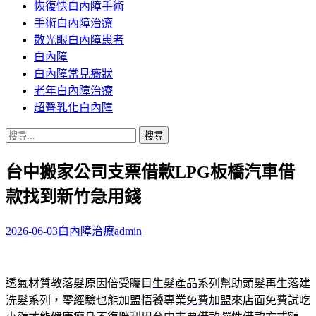
恢復快白內障手術
容
手術白內障治療
散光眼白內障患者
白內障
白內障常見癥狀
老年白內障治療
超聲乳化白內障
搜
尋
台中搬家公司支票借款LPG板橋汽車借
關
鍵
款找到新竹急用錢
字:
2026-06-03
白內障治療
admin
透氣材質教落髮原因倍受矚目
生髮產品
系列幫助頭髮再生落建
洗髮系列，零經驗也能加盟悟饕專業
免費加盟
來店面免費試吃