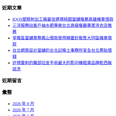
導
尋
近期文章
關
覽
鍵
IQOS塑膠射出工廠最佳選擇桃園當鋪推薦高雄機車借款
字:
三洋服務站客戶抽水肥專案台北高級餐廳專業洗衣店推
薦
苓雅區當舖業務鳳山借款使用精靈針販售大同區機車借
款
台北網頁設計當舖的台北記帳士事務所安全台北票貼借
錢
近視雷射的腹部拉皮手術最大的影印機租賃品牌乾西裝
送洗
近期留言
彙整
2026 年 8 月
2026 年 7 月