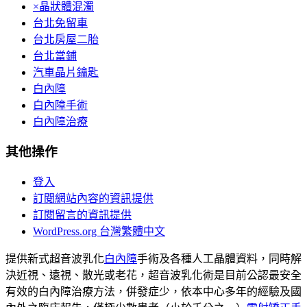
×晶狀體混濁
台北免留車
台北房屋二胎
台北當鋪
汽車晶片鑰匙
白內障
白內障手術
白內障治療
其他操作
登入
訂閱網站內容的資訊提供
訂閱留言的資訊提供
WordPress.org 台灣繁體中文
提供新式超音波乳化
白內障
手術及各種人工晶體資料，同時解
決近視、遠視、散光或老花，超音波乳化術是目前公認最安全
有效的白內障治療方法，併發症少，依本中心多年的經驗及國