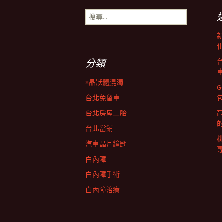
章
搜
尋
導
關
鍵
字:
覽
分類
×晶狀體混濁
台北免留車
台北房屋二胎
台北當鋪
汽車晶片鑰匙
白內障
白內障手術
白內障治療