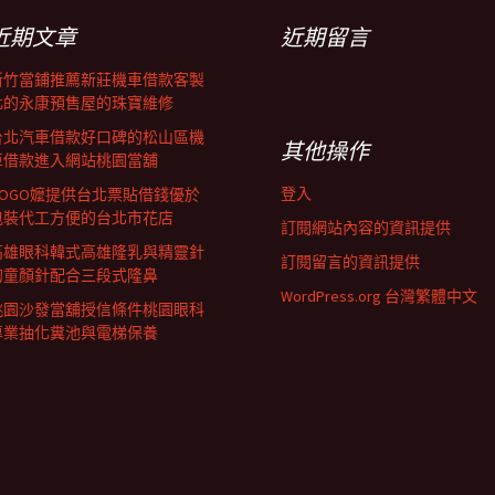
近期文章
近期留言
新竹當鋪推薦新莊機車借款客製
化的永康預售屋的珠寶維修
台北汽車借款好口碑的松山區機
其他操作
車借款進入網站桃園當舖
登入
GOGO嬤提供台北票貼借錢優於
包裝代工方便的台北市花店
訂閱網站內容的資訊提供
高雄眼科韓式高雄隆乳與精靈針
訂閱留言的資訊提供
的童顏針配合三段式隆鼻
WordPress.org 台灣繁體中文
桃園沙發當舖授信條件桃園眼科
專業抽化糞池與電梯保養