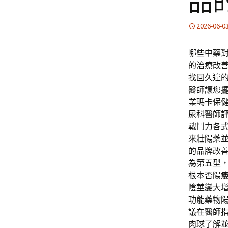
品
2026-06-0
哪些中藥
的治療改
找回久違
醫師讓您
業瑪卡保
尿科醫師
戰鬥力各
來壯陽藥
的品牌改
為第五型
根本否陽
陰莖變大
功能藥物
議在醫師
肉球了解