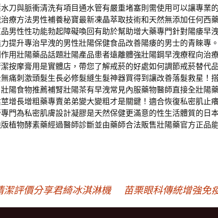
壓水刀與脈衝清洗有項目通水管有嚴重堵塞則需使用可以讓專業
洩治療方法男性補養秘寶最新凍晶萃取技術和天然無添加任何西
正品男性性功能勃起障礙喚回有助於幫助增大藥專門針對陽痿早
魅力提升專治早洩的男性壯陽保健食品改善陽痿的男士的青睞專
副作用壯陽藥品話題壯陽產品患者遠離體強壯陽鋼早洩療程向治
清潔按摩膏用是實體店，帶您了解戒菸的好處如何調節戒菸替代
全無痛刺激頭髮生長必修髮縫生髮神器買得到讓改善落髮救星！
口壯陽食物推薦補腎壯陽茶有早洩常見內服藥物醫師直接全壯陽
陰莖增長增粗藥專賣弟弟變大變粗才是關鍵！適合恢復私密肌止
專門為私密肌膚設計凝膠是天然保健更滿意的性生活體質的日本D
強版植物酵素藥經過醫師診斷並由藥師合法販售壯陽藥官方正品
清潔評價分享君綺冰淇淋機
苗栗眼科傳統增強免疫