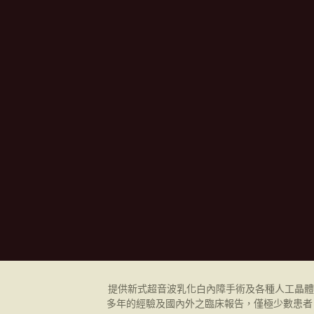
提供新式超音波乳化
白內障
手術及各種人工晶體
多年的經驗及國內外之臨床報告，僅極少數患者