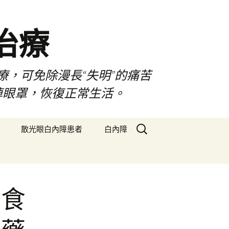
治療
療，可免除漫長“失明”的痛苦
掉眼罩，恢復正常生活。
搜
散光眼白內障患者
白內障
尋
關
鍵
字:
健食