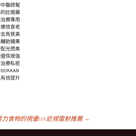
的中醫師幫
藥的壯陽藥
洩治療專用
。療效衰老
療去角質美
品輔助糖果
搭配光透美
藥健保增強
癢治療私密
OKKAN
能有效提升
力食物的視優silk近視雷射推薦
→