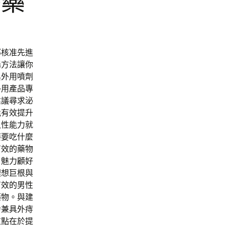
療藥
部核准先進
陽方法讓你
與外用噴劑
外用產品專
建議尋求泌
能有效提升
久性能力就
痿要吃什麼
有效的藥物
。魅力顧好
理想巨根與
有效的男性
藥物。與建
力兼具外痔
重點在於提