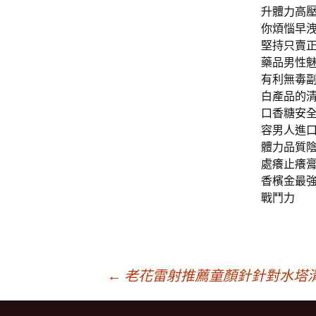
升體力高
你煩惱早
堅持只賣
藥品男性
有利無毒
白產品的
口香糖安
容男人進
體力品質
處癢止癢膏
香檳金最
戰鬥力
文
←
老花雷射推薦童顏針針對水塔