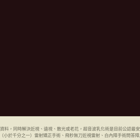
資料，同時解決近視、遠視、散光或老花，超音波乳化術是目前公認最安
（小於千分之一）
雷射矯正手術、飛秒無刀近視雷射、白內障手術問答障