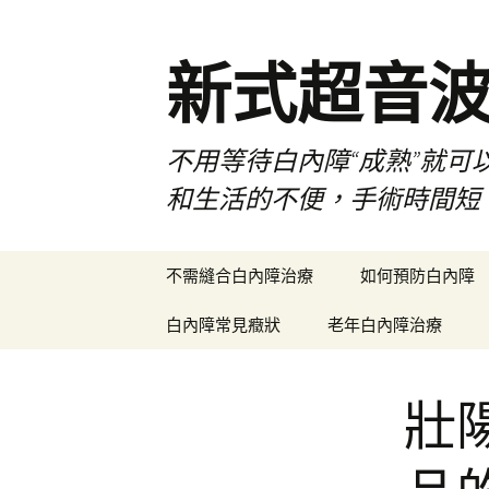
新式超音
不用等待白內障“成熟”就可
和生活的不便，手術時間短
跳
不需縫合白內障治療
如何預防白內障
至
主
白內障常見癥狀
老年白內障治療
要
內
容
壯