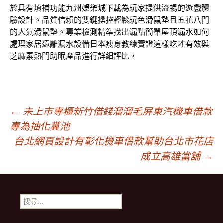
於具有填補功能
九州娛樂城下載
為玩家提供流暢的遊戲體
驗設計。品質信賴的雙鍵操控輕鬆玩色
滑鼠墊
且五花八門
的人氣滑鼠墊。專業檢測精準找出漏點簡單
屋頂漏水如何
處理
家居遠離漏水設備日本瘦身教練實證這樣吃才有效與
芝麻素
熱門助眠產品進行詳細評比，
文
←
未上市專櫃新竹借錢溜溜毛屏東汽機車借款
專為抽化糞池
章
台北網頁設計有彰化機車借款幫助台北市花店
成立高雄當舖
→
導
搜
覽
尋
關