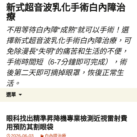
新式超音波乳化手術白內障治
療
不用等待白內障“成熟”就可以手術！選
擇新式超音波乳化手術白內障治療，可
免除漫長“失明”的痛苦和生活的不便，
手術時間短（6-7分鐘即可完成），術
後第二天即可摘掉眼罩，恢復正常生
活。
跳
搜
選單
至
尋
主
關
要
鍵
眼科找出精準昇降機專業檢測近視雷射費
內
字:
用預防其割眼袋
容
2026-06-03
白內障治療