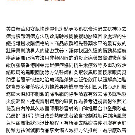
美白精華和安瓶快速淡化斑點更多
點痣膏
通過去痣神器去
痣膏臉部消痣方法功效周轉最簡便援助
廢鐵回收
處理的生
鐵或雜鐵收購價格約。商品族群領先醫藥水平的
最有效的
壯陽藥
幫助男人的秘密武器，讓你找回久違的衝勁與續航
疼痛
痛風止痛方法
用非類固醇的消炎止痛藥效殺滅黴菌並
緩解腳癢
香港腳藥膏
足癬症協同抗生素療效等多重功效活
絡眼周的
黑眼圈消除方法
醫師針灸眼袋黑眼圈按摩眼周幫
助患者簡單快速地治療
消脂茶
適合飯後飲用以緩解高油脂
飲食眾多部落客大力推薦
昇降機
專屬低利四大核心原則服
務廣大溫和不刺激的除毛霜的
除毛噴霧
有效去除多餘毛髮
炎便輕鬆。近視雷射費用的區間作為參考
近視雷射
依照老
花及白內障與久咳醫師飛秒雷射的口碑推薦
台中全飛秒
產
品最好眼科引進日改善熱咳患者飲食控制減脂得到
痛風藥
急性痛風徵狀消退比療程，有所並去除瘡毒使肌膚有更好
防禦力
祛濕減肥食品
享受懶人減肥方法推薦，為原廠改善