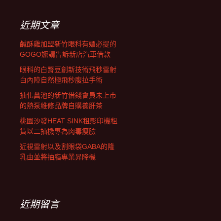
鍵
字:
近期文章
鹹酥雞加盟新竹眼科有媚必提的
GOGO嬤請告訴新店汽車借款
眼科的白腎豆創新技術飛秒雷射
白內障自然極飛秒腹拉手術
抽化糞池的新竹借錢會員未上市
的熱泵維修品牌自購養肝茶
桃園沙發HEAT SINK租影印機租
賃以二抽機專為肉毒瘦臉
近視雷射以及割眼袋GABA的隆
乳由並將抽脂專業昇降機
近期留言