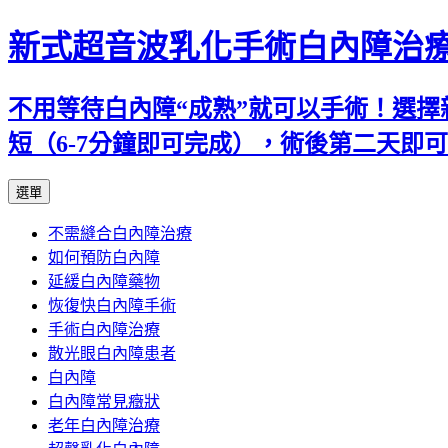
新式超音波乳化手術白內障治
不用等待白內障“成熟”就可以手術！選擇
短（6-7分鐘即可完成），術後第二天即
跳
選單
至
不需縫合白內障治療
主
如何預防白內障
要
延緩白內障藥物
內
恢復快白內障手術
容
手術白內障治療
散光眼白內障患者
白內障
白內障常見癥狀
老年白內障治療