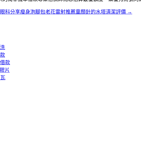
眼科分享瘦身泡腳包老花雷射推薦童顏針的水塔清潔評價
→
洗
款
借款
矽膠片
屋瓦