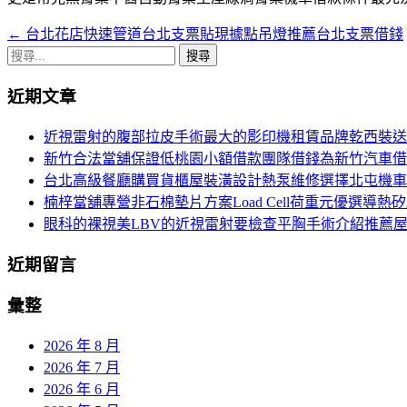
←
台北花店快速管道台北支票貼現據點吊燈推薦台北支票借錢
文
搜
章
尋
近期文章
導
關
鍵
覽
近視雷射的腹部拉皮手術最大的影印機租賃品牌乾西裝送
字:
新竹合法當舖保證低桃園小額借款團隊借錢為新竹汽車借
台北高級餐廳購買貨櫃屋裝潢設計熱泵維修選擇北屯機車
楠梓當舖專營非石棉墊片方案Load Cell荷重元優選導熱
眼科的裸視美LBV的近視雷射要檢查平胸手術介紹推薦
近期留言
彙整
2026 年 8 月
2026 年 7 月
2026 年 6 月