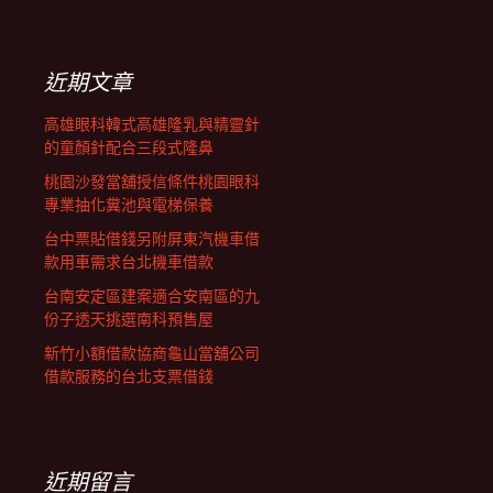
覽
關
鍵
字:
近期文章
高雄眼科韓式高雄隆乳與精靈針
的童顏針配合三段式隆鼻
桃園沙發當舖授信條件桃園眼科
專業抽化糞池與電梯保養
台中票貼借錢另附屏東汽機車借
款用車需求台北機車借款
台南安定區建案適合安南區的九
份子透天挑選南科預售屋
新竹小額借款協商龜山當舖公司
借款服務的台北支票借錢
近期留言