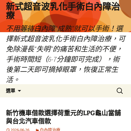
新式超音波乳化手術白內障治
療
不用等待白內障“成熟”就可以手術！選
擇新式超音波乳化手術白內障治療，可
免除漫長“失明”的痛苦和生活的不便，
手術時間短（6-7分鐘即可完成），術
後第二天即可摘掉眼罩，恢復正常生
活。
跳
搜
選單
至
尋
主
關
要
鍵
新竹機車借款選擇荷重元的LPG龜山當舖
內
字:
與台北汽車借款
容
2026-06-26
白內障治療