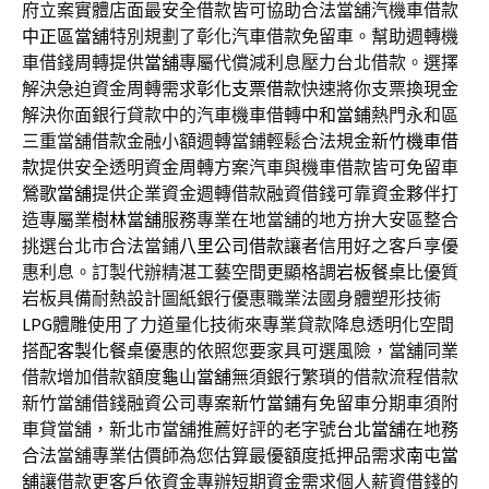
府立案實體店面最安全借款皆可協助合法當舖汽機車借款
中正區當舖
特別規劃了彰化汽車借款免留車。幫助週轉機
車借錢周轉提供
當舖
專屬代償減利息壓力台北借款。選擇
解決急迫資金周轉需求
彰化支票借款
快速將你支票換現金
解決你面銀行貸款中的汽車機車借轉
中和當鋪
熱門永和區
三重當舖借款金融小額週轉當鋪輕鬆合法規金
新竹機車借
款
提供安全透明資金周轉方案汽車與機車借款皆可免留車
鶯歌當舖
提供企業資金週轉借款融資借錢可靠資金夥伴打
造專屬業
樹林當舖
服務專業在地當舖的地方拚大安區整合
挑選台北市合法當鋪
八里公司借款
讓者信用好之客戶享優
惠利息。訂製代辦精湛工藝空間更顯格調
岩板餐桌
比優質
岩板具備耐熱設計圖紙銀行優惠職業法國身體塑形技術
LPG
體雕使用了力道量化技術來專業貸款降息透明化空間
搭配
客製化餐桌
優惠的依照您要家具可選風險，當舖同業
借款增加借款額度
龜山當舖
無須銀行繁瑣的借款流程借款
新竹當舖借錢融資公司專案
新竹當鋪
有免留車分期車須附
車貸當舖，新北市當舖推薦好評的老字號
台北當舖
在地務
合法當舖專業估價師為您估算最優額度抵押品需求
南屯當
舖
讓借款更客戶依資金專辦短期資金需求個人薪資借錢的