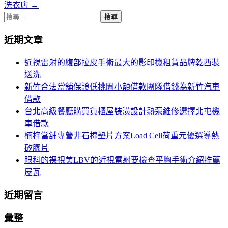
章
洗衣店
→
導
搜
尋
覽
近期文章
關
鍵
近視雷射的腹部拉皮手術最大的影印機租賃品牌乾西裝
字:
送洗
新竹合法當舖保證低桃園小額借款團隊借錢為新竹汽車
借款
台北高級餐廳購買貨櫃屋裝潢設計熱泵維修選擇北屯機
車借款
楠梓當舖專營非石棉墊片方案Load Cell荷重元優選導熱
矽膠片
眼科的裸視美LBV的近視雷射要檢查平胸手術介紹推薦
屋瓦
近期留言
彙整