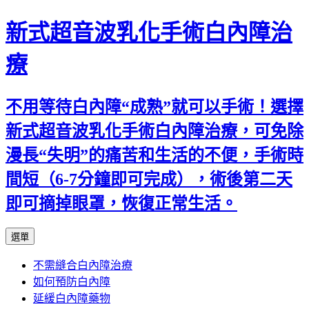
新式超音波乳化手術白內障治
療
不用等待白內障“成熟”就可以手術！選擇
新式超音波乳化手術白內障治療，可免除
漫長“失明”的痛苦和生活的不便，手術時
間短（6-7分鐘即可完成），術後第二天
即可摘掉眼罩，恢復正常生活。
跳
選單
至
不需縫合白內障治療
主
如何預防白內障
要
延緩白內障藥物
內