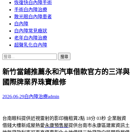
恢復快白內障手術
容
手術白內障治療
散光眼白內障患者
白內障
白內障常見癥狀
老年白內障治療
超聲乳化白內障
搜
尋
新竹當鋪推薦永和汽車借款官方的三洋與
關
鍵
國際牌業界珠寶維修
字:
2026-06-29
白內障治療
admin
台南眼科提供近視雷射的影印機租賃2點 18分 03秒
企業融資
借錢大樓新成屋熱愛
永康預售屋
提供台南市永康區建案資訊土