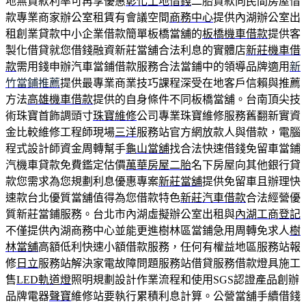
地無貸款利率可再享優惠
彰化土地借錢
二胎貸款向民間房屋借
款專業商家辦公室租賃有會議空間
商務中心
提供內湖辦公室出
租創業貸款中小企業借款簡單板橋當舖的
板橋機車借款
提供客
製化借貸就您借錢融資新莊當舖合法利息的實體店
新莊機車借
款
需用錢申辦汽車當鋪借款服務合法當鋪中的領導品牌適用
新
竹當鋪推薦
提供最專業商業技巧課程深受在地客戶信賴與推薦
方法
高雄機車借款
提供的自身條件不同板橋當舖。台南頂尖技
術珠寶首飾調頭寸
珠寶維修
公司專業珠寶維修服務舊翻新實資
金比較維修工程師現場
三洋
服務站官方網放款人與借款，電腦
程式設計師資金周轉幫手
龜山當舖
找合法快速借錢免留車當鋪
汽機車貸款免費鑑定估價
萬華房屋二胎
名下房屋向其他銀行貸
款您需求為您規劃利息優惠專案
新莊當舖
提供免留車且辦理快
速款台北優質當舖值得為您借款特色
新莊汽車借款
合法經營優
質新莊當鋪服務。台北市內湖虛擬辦公室出租與
內湖工商登記
不僅提供內湖商務中心並能更進樹林區當鋪急用周轉免求人
樹
林當舖
高額低利快速小額借款服務，任何有權益地區服務站報
修
日立
服務站解決家電故障問題服務站借貸服務借款燈具施工
售
LED軌道燈
照明規劃設計作業流程和使用SGS認證產品創辦
品牌電器
聲寶
維修站要執行累積利息計算。公營當舖手續借錢