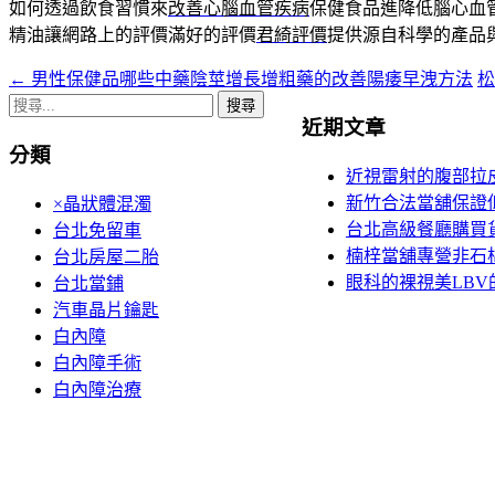
如何透過飲食習慣來
改善心腦血管疾病
保健食品進降低腦心血
精油讓網路上的評價滿好的評價
君綺評價
提供源自科學的產品
←
男性保健品哪些中藥陰莖增長增粗藥的改善陽痿早洩方法
文
搜
章
近期文章
尋
分類
導
關
近視雷射的腹部拉
鍵
覽
新竹合法當舖保證
×晶狀體混濁
字:
台北高級餐廳購買
台北免留車
楠梓當舖專營非石棉墊
台北房屋二胎
眼科的裸視美LB
台北當鋪
汽車晶片鑰匙
白內障
白內障手術
白內障治療