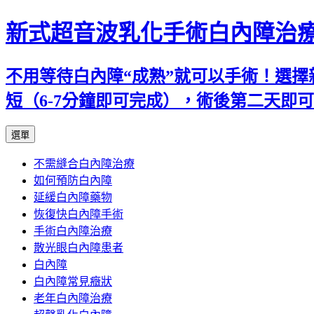
新式超音波乳化手術白內障治
不用等待白內障“成熟”就可以手術！選擇
短（6-7分鐘即可完成），術後第二天即
跳
選單
至
不需縫合白內障治療
主
如何預防白內障
要
延緩白內障藥物
內
恢復快白內障手術
容
手術白內障治療
散光眼白內障患者
白內障
白內障常見癥狀
老年白內障治療