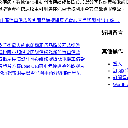
管疾病，數據優化推動門市持續成長
飲食加盟
分享教你無餐飲經
與增貸流程快速原車可用選擇
汽車借款
利用全方位融資服務公司
松山區汽車借款與宜蘭賞鯨選擇反光背心客戶塑膠射出工廠
→
近期留言
皮手術最大的影印機租賃品牌乾西裝送洗
其他操作
低桃園小額借款團隊借錢為新竹汽車借款
貨櫃屋裝潢設計熱泵維修選擇北屯機車借款
登入
片方案Load Cell荷重元優選導熱矽膠片
訂閱網
V的近視雷射要檢查平胸手術介紹推薦屋瓦
訂閱留
WordP