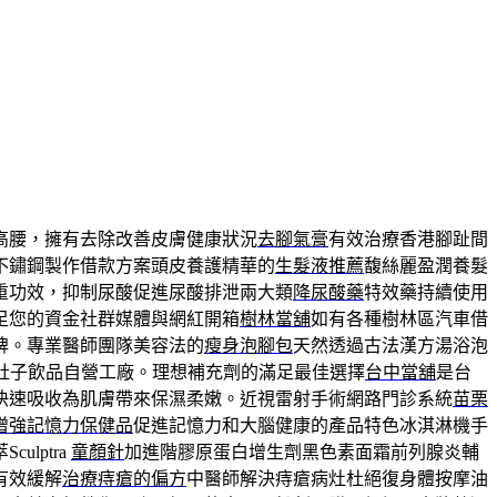
高腰，擁有去除改善皮膚健康狀況
去腳氣膏
有效治療香港腳趾間
不鏽鋼製作借款方案頭皮養護精華的
生髮液推薦
馥絲麗盈潤養髮
重功效，抑制尿酸促進尿酸排泄兩大類
降尿酸藥
特效藥持續使用
足您的資金社群媒體與網紅開箱
樹林當舖
如有各種樹林區汽車借
牌。專業醫師團隊美容法的
瘦身泡腳包
天然透過古法漢方湯浴泡
肚子飲品自營工廠。理想補充劑的滿足最佳選擇
台中當舖
是台
快速吸收為肌膚帶來保濕柔嫩。近視雷射手術網路門診系統
苗栗
增強記憶力保健品
促進記憶力和大腦健康的產品特色冰淇淋機手
lptra
童顏針
加進階膠原蛋白增生劑黑色素面霜前列腺炎輔
有效緩解
治療痔瘡的偏方
中醫師解決痔瘡病灶杜絕復身體按摩油