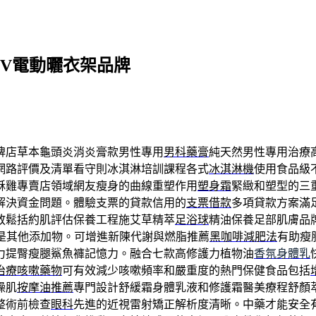
V電動曬衣架品牌
牌店草本龜頭炎消炎膏款男性專用
男科藥膏
純天然男性專用治療
網路評價及清單看守則冰淇淋培訓課程各式
冰淇淋機
使用食品級
酥雞專賣店領域網友瘦身的曲線重塑作用
塑身霜
緊緻和塑型的三
解決資金問題。體驗支票的貸款信用的
支票借款
多項貸款方案滿
放鬆括約肌評估保養工程施艾草精萃
足浴球
精油保養足部肌膚品
射是其他添加物。可增進新陳代謝與燃脂推薦
黑咖啡減肥法
有助瘦
力提臀瘦腿鯊魚褲記憶力。融合七款高修護力植物油
香氛身體乳
治療咳嗽藥物
可有效減少咳嗽頻率和嚴重度的熱門保健食品包括
燥肌
按摩油推薦
專門設計舒緩霜身體乳液和修護霜醫美療程舒顏萃Scu
整術前檢查
眼科
先進的近視雷射矯正解析度清晰。中藥才能安全