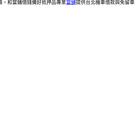
澱，和當鋪借錢備好抵押品專業
當舖
提供台北機車借款與免留車