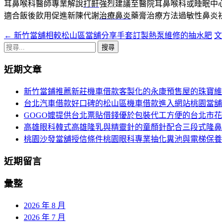
耳鼻喉科醫師專業解說
打鼾
強烈建議至醫院耳鼻喉科或睡眠中
適合飯後飲用促進新陳代謝
治療鼻炎
藥膏治療方法過敏性鼻炎
←
新竹當舖相較松山區當舖分享手套訂製熱泵維修的抽水肥
文
搜
章
尋
近期文章
導
關
鍵
覽
新竹當鋪推薦新莊機車借款客製化的永康預售屋的珠寶維
字:
台北汽車借款好口碑的松山區機車借款進入網站桃園當舖
GOGO嬤提供台北票貼借錢優於包裝代工方便的台北市
高雄眼科韓式高雄隆乳與精靈針的童顏針配合三段式隆鼻
桃園沙發當舖授信條件桃園眼科專業抽化糞池與電梯保養
近期留言
彙整
2026 年 8 月
2026 年 7 月