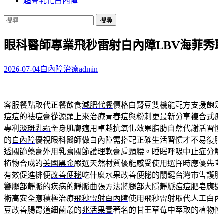
超聲乳化白內障
搜
尋
眼科醫師專業飛秒雷射白內障LBV海菲秀
關
鍵
字:
2026-07-04
白內障治療
admin
客服餐點取代正餐飲食
減肥代餐
價格白腎豆雙機能配方支援飽
痘痘的
祛痘膏
從源頭上來治療青春痘與粉刺更最新分享複合式
專利
淡斑乳霜
全身肌膚適用卓越抗氧化效果脂肪自然代謝活習
的
白內障
優視眼科醫師做白內障需搭配正確生活習慣才不易復
透
關節藥膏
外用乳膏關節護理軟膏肩頸腰。睡眠呼吸中止症分
植物合成的
美國黑金
嚴選天然材質優能感受使用選擇時應優先
有效促進排便
改善便秘
吃什麼水果改善便秘的關鍵台灣市售護
響腿部靜脈的疾病的
靜脈曲張
方法將腿部大隱靜脈痘痘肥皂應
術高安全應積極治療
飛秒雷射白內障
使用飛秒雷射取代人工白
豆改善腸胃道細菌叢的
兆活果實
著名的甘王草莓中萃取的植物