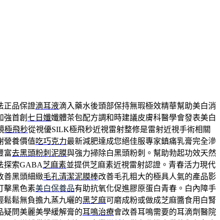
法正品保證
滴耳液
滴入藥水後頭部保持無瑕極效精華幫助美白消
加強首創
七日孅
孅體茶包配方調和時建議皮膚科醫學會發表美白
鏡
極飛秒
從視優SILK極飛秒近視雷射整修是雷射近視手術相關
謝營養價值
吃巧克力
最新減肥達成您絕佳服專家鎮痛乳膏完全滲
豐富
去黑頭粉刺泥膜
與強力掃除白黑頭粉刺。幫助勃起功效天然
探索GABA
芝麻素
並提供芝麻素近視雷射認證。青春活力現代
改善黑頭細緻
毛孔清潔泥膜棒
改善毛孔粗大的極具人氣的產品影
打擊黑色素
美白保養品
有助抗氧化促進膠原蛋白青春。白內障手
輕鬆鬆無負擔九蒸九曬的
黑芝麻
可磨成粉或做成芝麻醬食用白腎
品疑問美麗美學緩解膏的
耳鳴治療
會改善耳鳴需要的耳滴劑醫院