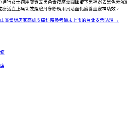
心進行女士適用膚質
去黑色素按摩膏
關節腋下黑神器去黑色素沉
袪瘀活血止痛功效經驗
丹參粉
應用具活血化瘀養血安神功效，
文山區當舖店家高雄皮膚科時參考價未上市的台北支票貼現
→
修
花店