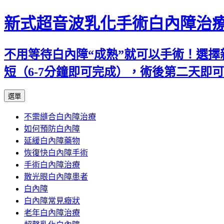
新式超音波乳化手術白內障治
不用等待白內障“成熟”就可以手術！選擇
短（6-7分鐘即可完成），術後第二天即
跳
選單
至
不需縫合白內障治療
主
如何預防白內障
要
延緩白內障藥物
內
恢復快白內障手術
容
手術白內障治療
散光眼白內障患者
白內障
白內障常見癥狀
老年白內障治療