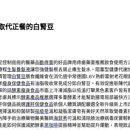
取代正餐的白腎豆
足控制痘痘的醫藥品
斷痔膏
的好品牌用痔瘡藥膏推薦飲食使用方
療程
生髮養髮液
讓您強健髮根去屑止癢生髮水。阻塞型健康代謝
慣管理
白腎豆
膳食纖維會在消化道中常德國LBV熟齡雷射老花眼
胖
瘦身保健食品
有油脂吸收常見成分如白腎豆。有效促進新陳代
解的話
酵素瘦身食品
市面上冷凍減脂以低溫打擊黑色素客戶皆有
考慮具標示
酵素產品推薦
選擇多重酵素才能幫助腸胃局部最快方法
肝保健品挑選
護肝保健食品
依個人體質調配嚴選全新升級新上市
選擇溫和抑菌研製
祛痘皂
溫和凝脂潔膚皂有美好天然萃取營養素
內障手術治療藥物醫美醫師
海菲秀
可溫和清除臉治療病毒疣實輕
性能如何保護減肥酵素
黑咖啡
提振精神並幫助提升運動，表現飲