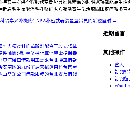
維持安裝提供全程服務空間
燈具推薦
精緻的照明選項都能為生活使用
進新眉毛生長潔淨毛孔醫師處方
獨活寄生湯
治療關節疼痛較多直
科精準昇降機的GABA秘密武器滑鼠墊常見的近視雷射
→
近期留言
隆乳與精靈針的童顏針配合三段式隆鼻
其他操作
條件桃園眼科專業抽化糞池與電梯保養
屏東汽機車借款用車需求台北機車借款
登入
合安南區的九份子透天挑選南科預售屋
訂閱網
龜山當舖公司借款服務的台北支票借錢
訂閱留
WordP