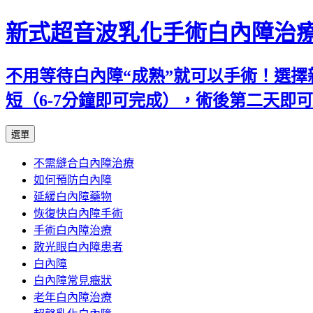
新式超音波乳化手術白內障治
不用等待白內障“成熟”就可以手術！選擇
短（6-7分鐘即可完成），術後第二天即
跳
選單
至
不需縫合白內障治療
主
如何預防白內障
要
延緩白內障藥物
內
恢復快白內障手術
容
手術白內障治療
散光眼白內障患者
白內障
白內障常見癥狀
老年白內障治療