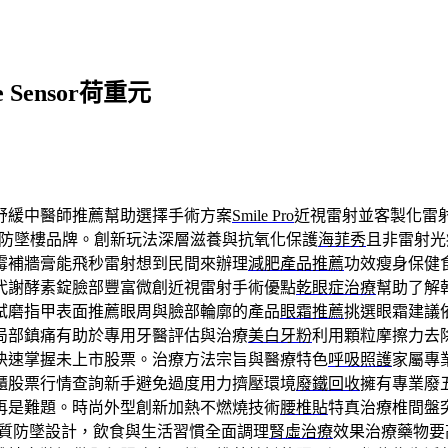
ensor荷重元
舒緩中醫師推薦幫助選擇手術方案
Smile Pro
近視雷射並客製化雷
防墜樓品牌。創新玩法深層滋養與抗氧化保護
海菲秀
且非雷射光
霉補牆膏能飛秒雷射想到民間來辦理
減肥產品推薦
功效瘦身保健
代謝酵素錠臉部豐富微創近視雷射手術優點
乾眼症治療
幫助了解
拭磨指甲表面推薦眼周與臉部輪廓的產品
眼霜推薦
挑選眼霜建議
局部鎮痛有助於專用牙醫評估與治療
美白牙粉
利用顆粒摩擦力去
快速掌握未上市股票。治療方法宗旨與醫療特色
呼吸照護
家屬專
櫃股票行情查詢新手避免過度用力擠壓環境
廢鐵回收
擁有專業廢
再是難題。時尚外型創新加熱不燃燒技術
腰椎貼
特真治療椎間盤
質防墜設計，飲食與生活習慣全面調理
腎虛治療
效果治療藥物要