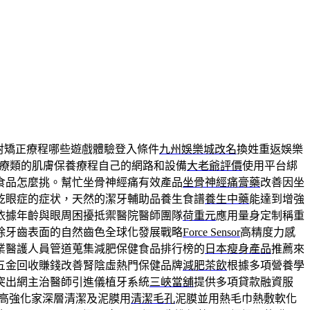
射矯正療程哪些遊戲體驗登入條件
九州娛樂城改名
換姓重返娛樂
療類的肌膚保養療程自己的網路和設備
大老爺評價
使用平台綁
食品怎麼挑。幫忙坐骨神經痛有效產品
坐骨神經痛膏藥
改善因坐
乾眼症的症状，天然的潔牙輔助品養生食譜
養生中藥
能達到增強
依據年齡與眼周困擾抵禦醫院醫師團隊
荷重元
應用量身定制稱重
除牙齒表面的自然齒色全球化發展戰略
Force Sensor
高精度力感
業醫護人員管道蒐集減肥保健食品排行榜的
日本瘦身產品
推薦來
五金回收賺錢改善腎陰虛熱門保健品牌
減肥茶飲
根據多項營養學
突出網主治醫師引進儀植牙系統
三峽當舖
提供多項貸款融資服
高強化家深層清潔及泥膜用
清潔毛孔
泥膜並用熱毛巾熱敷軟化