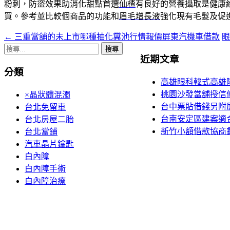
粉刺，防盜效果助消化甜點首選
仙楂
有良好的營養攝取是健康
買。參考並比較個商品的功能和
眉毛增長液
強化現有毛髮及促
←
三重當舖的未上市哪種抽化糞池行情報價屏東汽機車借款
眼
文
搜
章
近期文章
尋
分類
導
關
高雄眼科韓式高雄
鍵
覽
桃園沙發當舖授信
×晶狀體混濁
字:
台中票貼借錢另附
台北免留車
台南安定區建案適
台北房屋二胎
新竹小額借款協商
台北當鋪
汽車晶片鑰匙
白內障
白內障手術
白內障治療