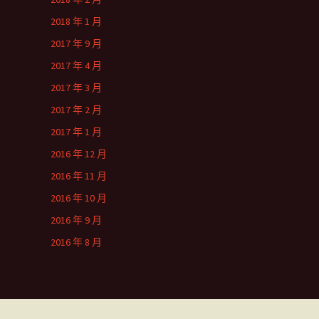
2018 年 1 月
2017 年 9 月
2017 年 4 月
2017 年 3 月
2017 年 2 月
2017 年 1 月
2016 年 12 月
2016 年 11 月
2016 年 10 月
2016 年 9 月
2016 年 8 月