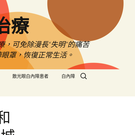
治療
療，可免除漫長“失明”的痛苦
掉眼罩，恢復正常生活。
搜
散光眼白內障患者
白內障
尋
關
鍵
字:
和