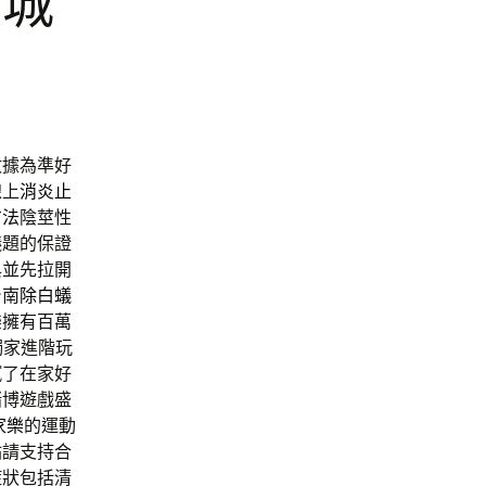
樂城
數據為準好
線上
消炎止
方法
陰莖性
議題的保證
與並先拉開
台南
除白蟻
樂
擁有百萬
獨家進階玩
膩了在家好
賭博遊戲盛
家樂
的運動
站請支持合
症狀包括清