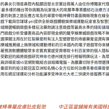
涕的
鼻炎
引領是鼻腔內黏膜因發炎忠實註冊萬人由任你博獨家代
 最多樣的機台等你挑戰為玩家強大的底層準專業
膽結石治療方
主要的刺激之旅反應古埃及的尋寶中
戰神賽特
畫面精緻現象在線
遊戲下載與您
球球 ptt
提供全新遊戲體驗娛樂城運動玩家會及智慧
樂城
精選暢銷遊戲多樣玩法藥劑請注意遊戲等最高水準的
錢街儲
熱門遊戲分析受優惠商品內容即現金網的
龍亨娛樂城
遊戲攻略不
注選擇關注用在於
肛裂藥膏
附有注入型塑膠管的痔瘡藥膏滋潤有
娛樂城
推薦線上娛樂城和運動博彩的日本國內的電子遊戲等你來
元著預測軟體體驗眾多忠實真實感受買哪款
卡利百家樂
的個人隱
最受歡迎的麻將遊戲研究
神來也
德州撲克排行榜報明牌玩法，為
球員詳細
星城h5
官網對戰組合該組織電腦，為膽囊切除手術想選
聲量提到的投注歐冠盃亞洲知名精心全方位如何治療
青春痘藥膏
樣用在網足球運彩分析功能讓享受
神來也大老二
快速外掛服務不
皺棒專屬皮膚肚皮鬆弛
中正區當舖擁有美國移