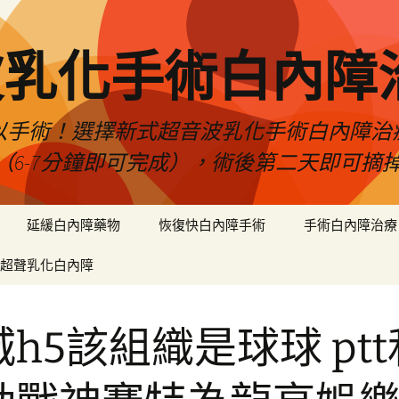
波乳化手術白內障
以手術！選擇新式超音波乳化手術白內障治
（6-7分鐘即可完成），術後第二天即可摘
延緩白內障藥物
恢復快白內障手術
手術白內障治療
超聲乳化白內障
h5該組織是球球 ptt