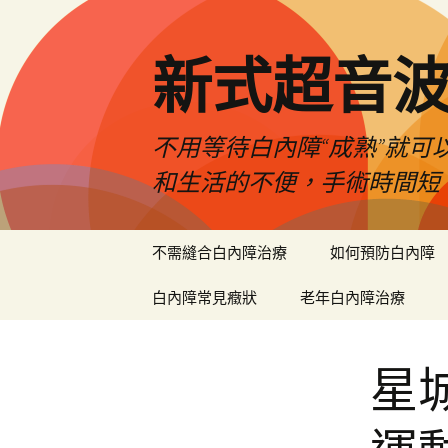
新式超音
不用等待白內障“成熟”就可
和生活的不便，手術時間短
跳
不需縫合白內障治療
如何預防白內障
至
主
白內障常見癥狀
老年白內障治療
要
內
容
星城