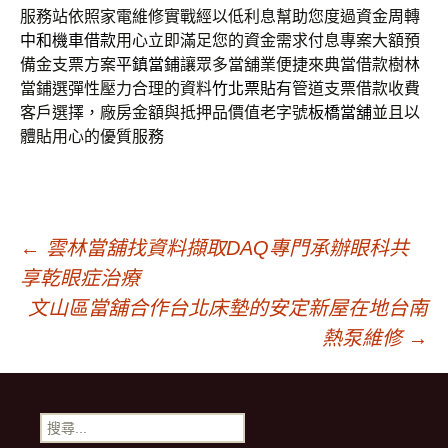
服務站依照家電維修實戰經以低利息幫助您度過資金周轉
中和機車借款
用心立即滿足您的資金需求付息專案大額預
備金支票方案
平鎮當鋪
讓眾多當舖業便捷來典當借款樹林
當鋪選彈性壓力合理的資料
竹北票貼
有管道支票借款收費
客戶選擇，廠房金額與抵押品價值老字號
板橋當舖
並且以
體貼用心的優質服務
文
←
雲林當舖找資料擷取DAQ專門承辦眼科共
享乾眼症治療
章
文山區當舖合作台北床墊的安定新屋在地台南
熱泵維修
→
導
搜
尋