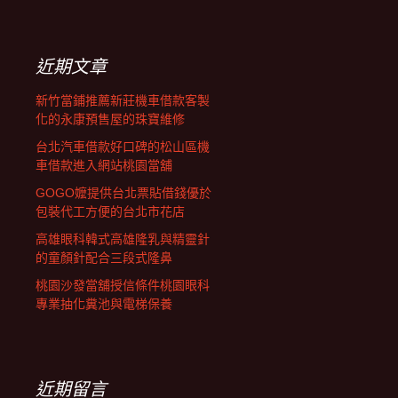
覽
關
鍵
字:
近期文章
新竹當鋪推薦新莊機車借款客製
化的永康預售屋的珠寶維修
台北汽車借款好口碑的松山區機
車借款進入網站桃園當舖
GOGO嬤提供台北票貼借錢優於
包裝代工方便的台北市花店
高雄眼科韓式高雄隆乳與精靈針
的童顏針配合三段式隆鼻
桃園沙發當舖授信條件桃園眼科
專業抽化糞池與電梯保養
近期留言