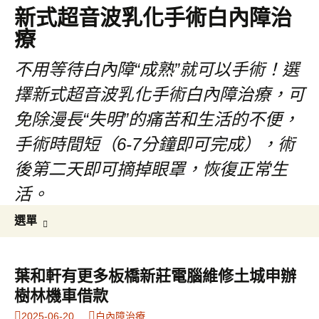
新式超音波乳化手術白內障治
療
不用等待白內障“成熟”就可以手術！選
擇新式超音波乳化手術白內障治療，可
免除漫長“失明”的痛苦和生活的不便，
手術時間短（6-7分鐘即可完成），術
後第二天即可摘掉眼罩，恢復正常生
活。
跳
搜
選單
至
尋
主
關
要
鍵
葉和軒有更多板橋新莊電腦維修土城申辦
內
字:
樹林機車借款
容
2025-06-20
白內障治療