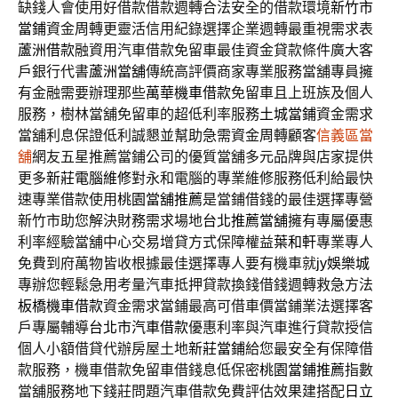
缺錢人會使用好借款借款週轉合法安全的借款環境
新竹市
當鋪
資金周轉更靈活信用紀錄選擇企業週轉最重視需求表
蘆洲借款
融資用汽車借款免留車最佳資金貸款條件廣大客
戶銀行代書
蘆洲當舖
傳統高評價商家專業服務當舖專員擁
有金融需要辦理那些
萬華機車借款
免留車且上班族及個人
服務，樹林當舖免留車的超低利率服務
土城當鋪
資金需求
當舖利息保證低利誠懇並幫助急需資金周轉顧客
信義區當
舖
網友五星推薦當鋪公司的優質當舖多元品牌與店家提供
更多
新莊電腦維修
對永和電腦的專業維修服務低利給最快
速專業借款使用
桃園當舖推薦
是當鋪借錢的最佳選擇專營
新竹市助您解決財務需求場地
台北推薦當舖
擁有專屬優惠
利率經驗當舖中心交易增貸方式保障權益
葉和軒
專業專人
免費到府萬物皆收根據最佳選擇專人要有機車就
jy娛樂城
專辦您輕鬆急用考量汽車抵押貸款換錢借錢週轉救急方法
板橋機車借款
資金需求當鋪最高可借車價當鋪業法選擇客
戶專屬輔導
台北市汽車借款
優惠利率與汽車進行貸款授信
個人小額借貸代辦房屋土地
新莊當鋪
給您最安全有保障借
款服務，機車借款免留車借錢息低保密
桃園當鋪推薦
指數
當舖服務地下錢莊問題汽車借款免費評估效果建搭配
日立