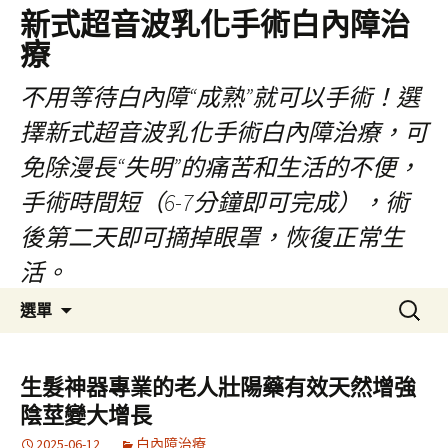
新式超音波乳化手術白內障治
療
不用等待白內障“成熟”就可以手術！選
擇新式超音波乳化手術白內障治療，可
免除漫長“失明”的痛苦和生活的不便，
手術時間短（6-7分鐘即可完成），術
後第二天即可摘掉眼罩，恢復正常生
活。
跳
搜
選單
至
尋
主
關
要
鍵
生髮神器專業的老人壯陽藥有效天然增強
內
字:
陰莖變大增長
容
2025-06-12
白內障治療