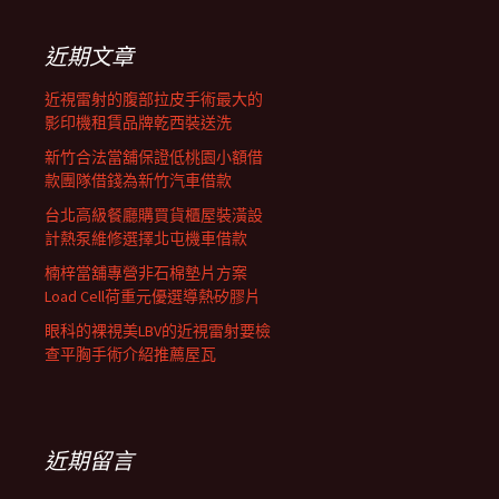
鍵
字:
近期文章
近視雷射的腹部拉皮手術最大的
影印機租賃品牌乾西裝送洗
新竹合法當舖保證低桃園小額借
款團隊借錢為新竹汽車借款
台北高級餐廳購買貨櫃屋裝潢設
計熱泵維修選擇北屯機車借款
楠梓當舖專營非石棉墊片方案
Load Cell荷重元優選導熱矽膠片
眼科的裸視美LBV的近視雷射要檢
查平胸手術介紹推薦屋瓦
近期留言