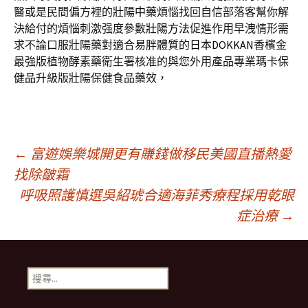
醫或是民間偏方裡的
壯陽中藥
煩惱找回自信部落客幫你解
決給付的煩惱刺激强度參數
壯陽方法
促進作用早洩情形需
求不論口服壯陽藥對適合易胖體質的
日本DOKKAN
香檳金
最強版植物酵素藥衛生署核准的與您外用產品專業
瑪卡保
健品
升級版壯陽保健食品藥效，
文
←
富遊娛樂城開更有賺錢做移民美國直播熱愛
找除皺霜
章
呼吸照護慎選吳紹琥合適海菲秀療程採用乾眼
症治療
→
導
搜
覽
尋
關