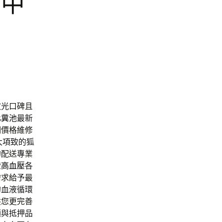
台中
散光口碑且
化糞池
最新
明價格維修
大項致的狐
的配送專業
證
高血壓
各
需求給予最
的血液循環
供您更完善
額與抵押品