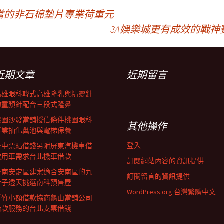
當的非石棉墊片專業荷重元
3A娛樂城更有成效的戰
近期文章
近期留言
高雄眼科韓式高雄隆乳與精靈針
的童顏針配合三段式隆鼻
桃園沙發當舖授信條件桃園眼科
其他操作
專業抽化糞池與電梯保養
登入
台中票貼借錢另附屏東汽機車借
款用車需求台北機車借款
訂閱網站內容的資訊提供
台南安定區建案適合安南區的九
訂閱留言的資訊提供
份子透天挑選南科預售屋
WordPress.org 台灣繁體中文
新竹小額借款協商龜山當舖公司
借款服務的台北支票借錢