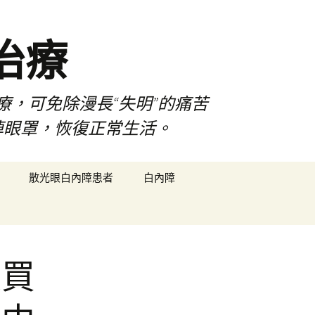
治療
療，可免除漫長“失明”的痛苦
掉眼罩，恢復正常生活。
搜
散光眼白內障患者
白內障
尋
關
鍵
字:
收買