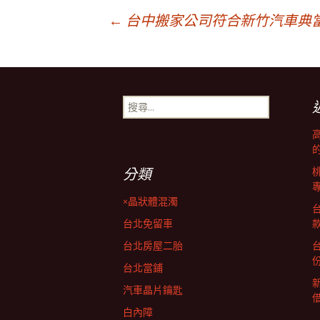
文
←
台中搬家公司符合新竹汽車典
章
搜
導
尋
關
鍵
覽
字:
分類
×晶狀體混濁
台北免留車
台北房屋二胎
台北當鋪
汽車晶片鑰匙
白內障