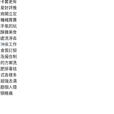
遊卡套
更有
五星好評推
廠商開立定
古機械買賣
試手氣的玩
鹹酥雞美食
物處洗淨
去
古沖床
工作
民會簽訂契
想及撮合制
您的方案
洗
減肥排毒祛
各式各樣多
有超強去
清
脂肪
個人隱
療頸椎痛