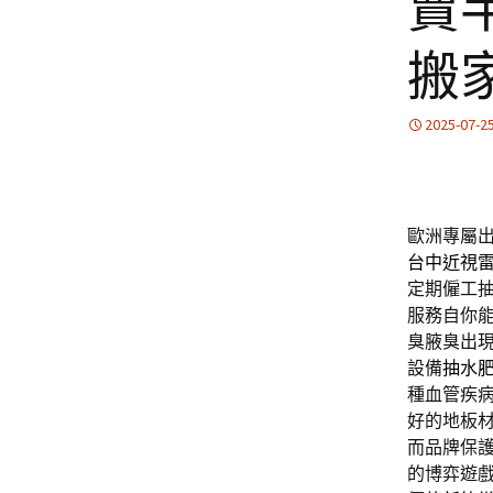
賣
搬
2025-07-2
歐洲專屬
台中近視
定期僱工
服務自你
臭腋臭出
設備
抽水
種血管疾
好的地板
而品牌保
的博弈遊