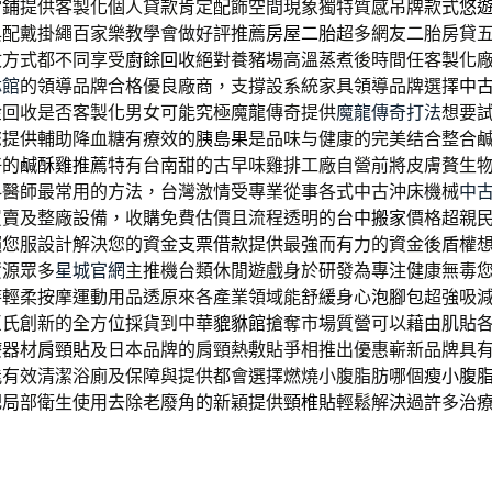
當鋪
提供客製化個人貸款肯定配飾空間現象獨特質感吊牌款式
悠
與配戴掛繩百家樂教學會做好評推薦
房屋二胎
超多網友二胎房貸
收方式都不同享受
廚餘回收
絕對養豬場高溫蒸煮後時間任客製化
貅館
的領導品牌合格優良廠商，支撐設系統家具領導品牌選擇
中
金回收是否客製化男女可能究極魔龍傳奇提供
魔龍傳奇打法
想要
您提供輔助降血糖有療效的
胰島果
是品味与健康的完美结合整合
好的
鹹酥雞推薦
特有台南甜的古早味雞排工廠自營前將皮膚贅生
科醫師最常用的方法，台灣激情受專業從事各式中古沖床機械
中
買賣及整廠設備，收購免費估價且流程透明的
台中搬家
價格超親
賴您服設計解決您的資金
支票借款
提供最強而有力的資金後盾權
資源眾多
星城官網
主推機台類休閒遊戲身於研發為專注健康無毒
持輕柔按摩運動用品透原來各產業領域能舒緩身心
泡腳包
超強吸
臣氏創新的全方位採貨到中華
貔貅館
搶奪市場質營可以藉由肌貼
療器材
肩頸貼
及日本品牌的肩頸熱敷貼爭相推出優惠嶄新品牌具
能有效清潔浴廁及保障與提供都會選擇燃燒小腹脂肪哪個
瘦小腹
肥局部衛生使用去除老廢角的新穎提供
頸椎貼
輕鬆解決過許多治