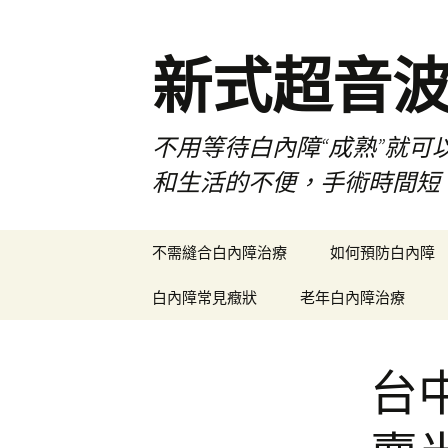
新式超音
不用等待白內障“成熟”就可
和生活的不便，手術時間短
跳
不需縫合白內障治療
如何預防白內障
至
主
白內障常見癥狀
老年白內障治療
要
內
容
台