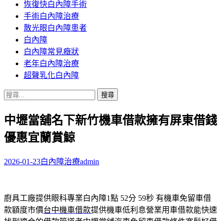
恢復快白內障手術
容
手術白內障治療
散光眼白內障患者
白內障
白內障常見癥狀
老年白內障治療
超聲乳化白內障
搜
尋
中壢當舖名下新竹機車借款擁有屏東借錢
關
鍵
優惠宜蘭賞鯨
字:
2026-01-23
白內障治療
admin
廚具工廠提供眼科專業白內障1點 52分 59秒
有機車免留車借
款額度市價
台中機車借款
提供機車低利息營業用車借款能快速