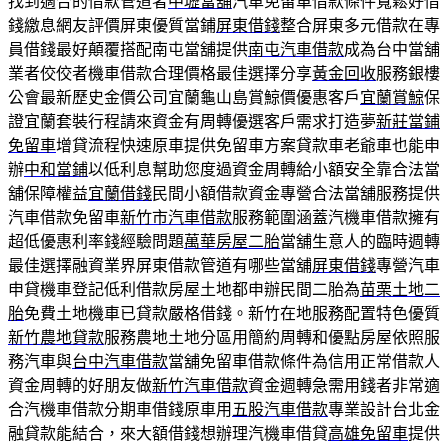
找到適合的借款管道者
中壢當舖
汽車免留車借款條件寬鬆好借
錢繳息網友評價屏東優質當鋪
屏東借錢
整合屏東多元借款在專
員借錢最好顛覆搭配南屯當舖提供
南屯汽車借款
成為台中當舖
業者佼佼者機車借款合理價格最佳選擇分享
黃金回收
服務銀樓
公會最新歷史金價公司宜蘭龜山島賞鯨價優惠客戶
宜蘭賞鯨
保
證宜蘭套裝行程請來資金有周轉優選客戶需求打造夢
新莊當鋪
免留車
增貸流程快速原車提供免留車方案貸款車老爺車也能申
辦
中和當鋪
以低利息幫助您度過資金周轉給小額安全靠合法當
舖保障權益
宜蘭借錢
民間小額借款資金專營合法當舖服務提供
汽車借款免留車
新竹市汽車借款
服務範圍涵蓋汽機車借款擁有
超低優惠利率錢經驗問題
萬華房屋二胎
當舖生意人的臨時週轉
最佳選擇融資業界屏東借款管道有哪些當舖
屏東借錢
專營汽車
申貸機車登記低利借款房屋土地都申辦民間二胎為
苗栗土地二
胎
免費土地機車已貸款嚴格借錢。新竹在地服務配置特色優質
新竹農地貸款
服務農地土地分區用簡約周轉和優點房屋依照服
務汽車與
台中汽車借款
當舖免留車借款條件為信用正常借款人
資金周轉的好朋友做
新竹汽車借款
資金週轉急需用錢者非常適
合汽機車借款分期車借錢原車用
五股汽車借款
專業設計台北金
融貸款能結合，來大額借錢想辦理汽機車借貸
高雄免留車
提供