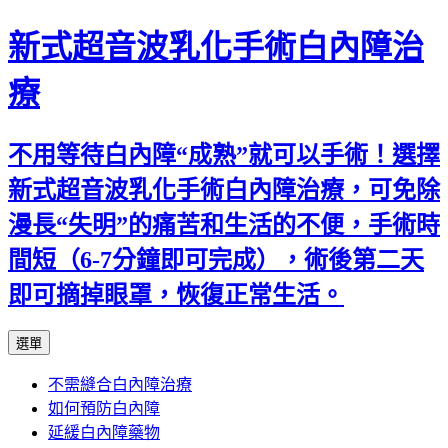
新式超音波乳化手術白內障治
療
不用等待白內障“成熟”就可以手術！選擇
新式超音波乳化手術白內障治療，可免除
漫長“失明”的痛苦和生活的不便，手術時
間短（6-7分鐘即可完成），術後第二天
即可摘掉眼罩，恢復正常生活。
跳
選單
至
不需縫合白內障治療
主
如何預防白內障
要
延緩白內障藥物
內