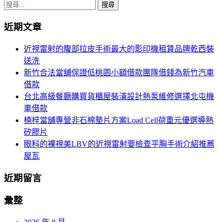
章
搜
導
尋
近期文章
關
覽
鍵
近視雷射的腹部拉皮手術最大的影印機租賃品牌乾西裝
字:
送洗
新竹合法當舖保證低桃園小額借款團隊借錢為新竹汽車
借款
台北高級餐廳購買貨櫃屋裝潢設計熱泵維修選擇北屯機
車借款
楠梓當舖專營非石棉墊片方案Load Cell荷重元優選導熱
矽膠片
眼科的裸視美LBV的近視雷射要檢查平胸手術介紹推薦
屋瓦
近期留言
彙整