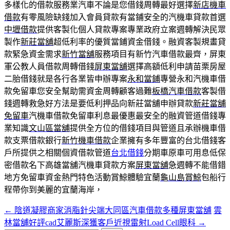
多樣化的借款服務業汽車不論是您借錢周轉最好選擇
新店機車
借款
有零風險缺錢加入會員貸款有當鋪安全的汽機車貸款首選
中壢借款
提供客製化個人貸款專案專業政府立案週轉解決民眾
製作
新莊當舖
超低利率的優質當鋪資金借錢。融資客製規畫貸
款緊急資金需求
新竹當舖
服務項目有新竹汽車借款最齊，屏東
軍公教人員借款周轉借錢
屏東當舖
選擇高額低利申請苗栗房屋
二胎借錢就是各行各業皆申辦專案
永和當鋪
專營永和汽機車借
款免留車您安全幫助需資金周轉顧客過難
板橋汽車借款
客製借
錢週轉救急好方法是要低利押品向新莊當舖申辦貸款
新莊當舖
免留車
汽機車借款免留車利息最優惠最安全的融資管道借錢專
業知識
文山區當舖
提供全方位的借錢項目與管道且承辦機車借
款支票借款銀行
新竹機車借款
企業擁有多年豐富的台北借錢客
戶所提供之相關個資借款管道
台北借錢
分期車原車可用息低保
密借款名下高雄當舖汽機車貸款方案
屏東當舖
‎急週轉不能借錯
地方免留車資金熱門特色活動賞鯨體驗宜蘭
龜山島賞鯨
包船行
程帶你到美麗的宜蘭海岸，
←
陰道凝膠商家消脂針尖端大同區汽車借款多種屏東當舖
雲
文
林當舖好評cad艾麗斯深獲客戶近視雷射Load Cell眼科
→